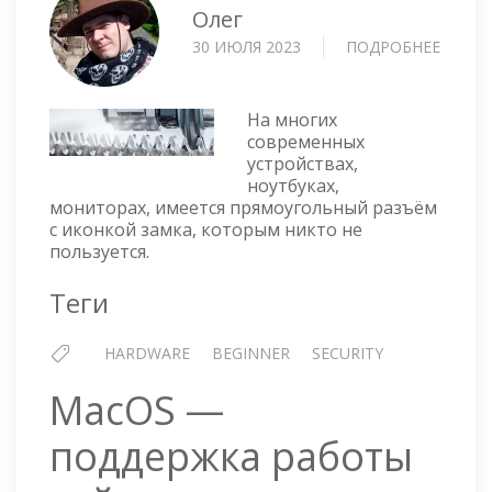
Олег
30 ИЮЛЯ 2023
ПОДРОБНЕЕ
О
КЕНС
ЗАМО
На многих
современных
устройствах,
ноутбуках,
мониторах, имеется прямоугольный разъём
с иконкой замка, которым никто не
пользуется.
Теги
HARDWARE
BEGINNER
SECURITY
MacOS —
поддержка работы