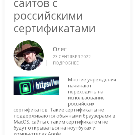
сайтов с
российскими
сертификатами
Олег
23 СЕНТЯБРЯ 2022
ПОДРОБНЕЕ
О
MACOS
—
Многие учреждения
ПОДДЕРЖКА
начинают
РАБОТЫ
переходить на
САЙТОВ
использование
С
российских
РОССИЙСКИМИ
сертификатов. Такие сертификаты не
СЕРТИФИКАТАМИ
поддерживаются обычными браузерами в
MacOS, сайты с таким сертификатом не
будут открываться на ноутбуках и
компьютерах Apple.