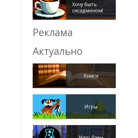
Хочу быть
сисадмином!
Реклама
Актуально
Книги
Игры
Наш Дзен