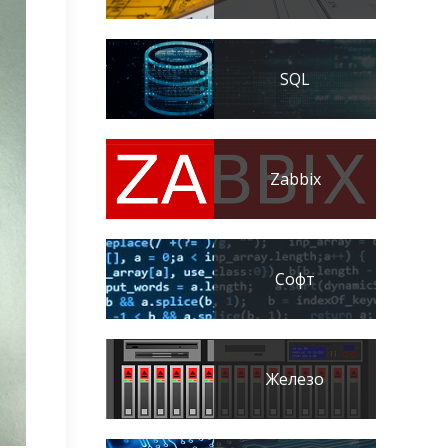
SQL
Zabbix
Софт
Железо