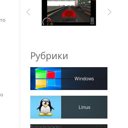
 то
Рубрики
Windows
но
Linux