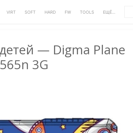
VIRT
SOFT
HARD
FW
TOOLS
ЕЩЁ…
детей — Digma Plane
565n 3G