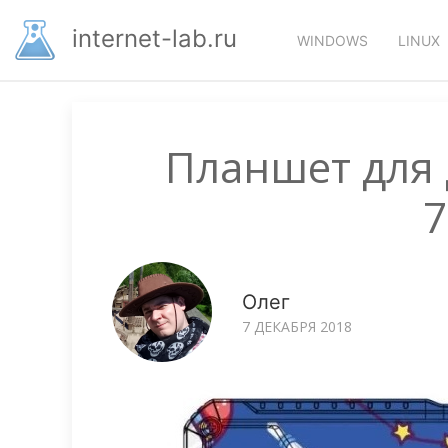
Перейти
Основная
к
internet-lab.ru
WINDOWS
LINUX
основному
навигация
содержанию
Планшет для 
7
Олег
7 ДЕКАБРЯ 2018