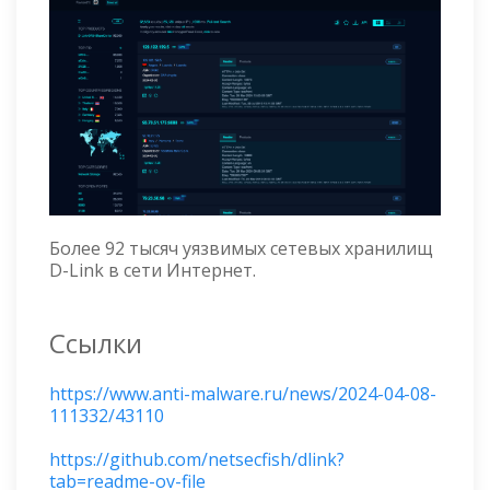
Более 92 тысяч уязвимых сетевых хранилищ
D-Link в сети Интернет.
Ссылки
https://www.anti-malware.ru/news/2024-04-08-
111332/43110
https://github.com/netsecfish/dlink?
tab=readme-ov-file