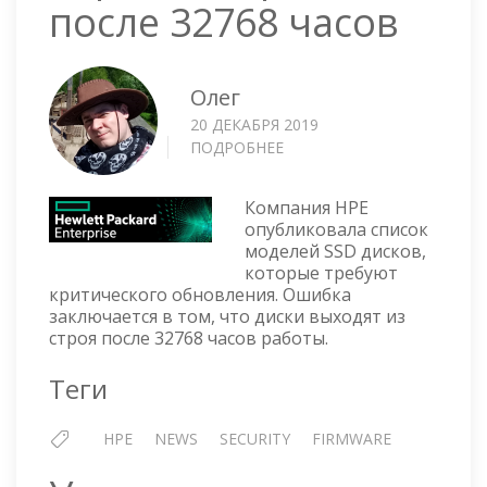
после 32768 часов
Олег
20 ДЕКАБРЯ 2019
ПОДРОБНЕЕ
О
HPE
—
Компания HPE
SSD
опубликовала список
ДИСКИ
моделей SSD дисков,
ПЕРЕСТАЮТ
которые требуют
РАБОТАТЬ
критического обновления. Ошибка
ПОСЛЕ
заключается в том, что диски выходят из
32768
строя после 32768 часов работы.
ЧАСОВ
Теги
HPE
NEWS
SECURITY
FIRMWARE