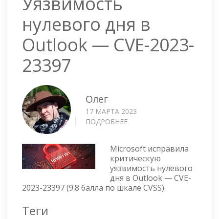
Уязвимость
нулевого дня в
Outlook — CVE-2023-
23397
Олег
17 МАРТА 2023
ПОДРОБНЕЕ
О
УЯЗВИМОСТЬ
НУЛЕВОГО
Microsoft исправила
ДНЯ
критическую
В
уязвимость нулевого
OUTLOOK
дня в Outlook — CVE-
—
2023-23397 (9.8 балла по шкале CVSS).
CVE-
2023-
Теги
23397