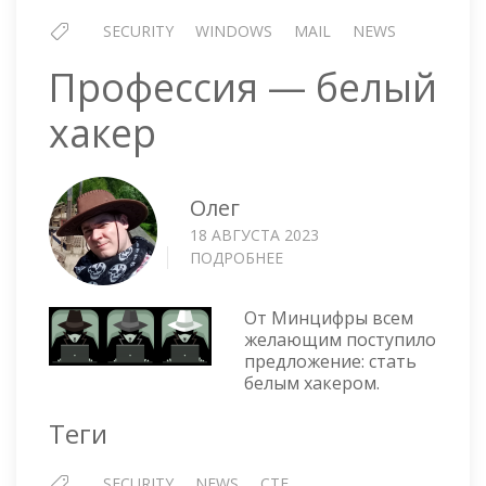
SECURITY
WINDOWS
MAIL
NEWS
Профессия — белый
хакер
Олег
18 АВГУСТА 2023
ПОДРОБНЕЕ
О
ПРОФЕССИЯ
—
От Минцифры всем
БЕЛЫЙ
желающим поступило
ХАКЕР
предложение: стать
белым хакером.
Теги
SECURITY
NEWS
CTF