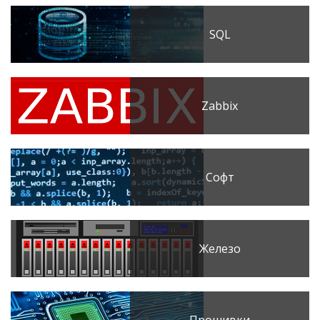
SQL
Zabbix
Софт
Железо