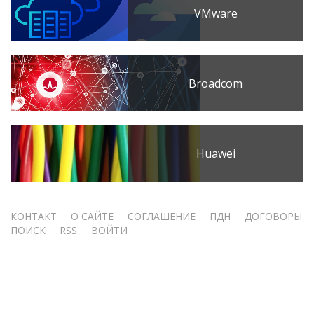
VMware
Broadcom
Huawei
Меню
КОНТАКТ
О САЙТЕ
СОГЛАШЕНИЕ
ПДН
ДОГОВОРЫ
ПОИСК
RSS
ВОЙТИ
учётной
записи
пользователя