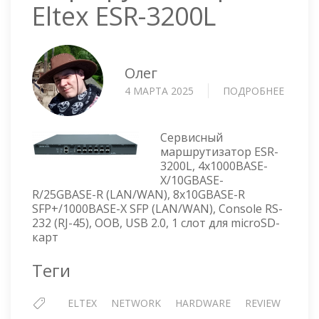
Eltex ESR-3200L
Олег
4 МАРТА 2025
ПОДРОБНЕЕ
О
МАРШ
ELTEX
ESR-
Сервисный
3200L
маршрутизатор ESR-
3200L, 4x1000BASE-
X/10GBASE-
R/25GBASE-R (LAN/WAN), 8x10GBASE-R
SFP+/1000BASE-X SFP (LAN/WAN), Console RS-
232 (RJ-45), OOB, USB 2.0, 1 cлот для microSD-
карт
Теги
ELTEX
NETWORK
HARDWARE
REVIEW