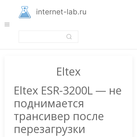
Перейти
к
internet-lab.ru
основному
содержанию
Eltex
Eltex ESR-3200L — не
поднимается
трансивер после
перезагрузки