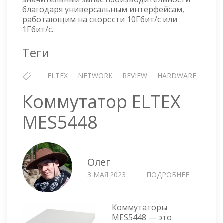
благодаря универсальным интерфейсам,
работающим на скорости 10Гбит/с или
1Гбит/с.
Теги
ELTEX
NETWORK
REVIEW
HARDWARE
Коммутатор ELTEX
MES5448
Олег
3 МАЯ 2023
ПОДРОБНЕЕ
О
КОММУТ
ELTEX
MES5448
Коммутаторы
MES5448 — это