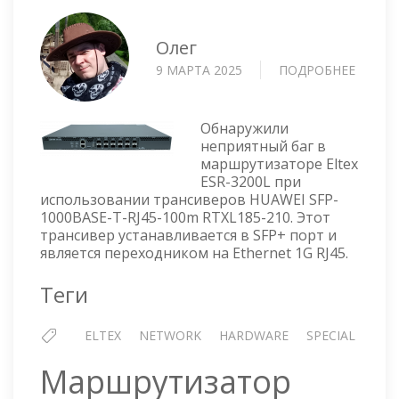
Олег
9 МАРТА 2025
ПОДРОБНЕЕ
О
ELTEX
ESR-
3200L
Обнаружили
—
неприятный баг в
маршрутизаторе Eltex
НЕ
ESR-3200L при
ПОДН
использовании трансиверов HUAWEI SFP-
ТРАНС
1000BASE-T-RJ45-100m RTXL185-210. Этот
ПОСЛЕ
трансивер устанавливается в SFP+ порт и
ПЕРЕЗ
является переходником на Ethernet 1G RJ45.
Теги
ELTEX
NETWORK
HARDWARE
SPECIAL
Маршрутизатор