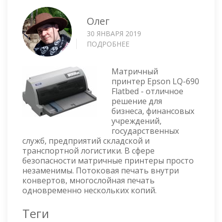
Олег
30 ЯНВАРЯ 2019
ПОДРОБНЕЕ
О
EPSON
LQ-
Матричный
690
принтер Epson LQ-690
FLATBED
Flatbed - отличное
—
решение для
ИНТЕРАКТИВНОЕ
бизнеса, финансовых
РУКОВОДСТВО
учреждений,
государственных
служб, предприятий складской и
транспортной логистики. В сфере
безопасности матричные принтеры просто
незаменимы. Потоковая печать внутри
конвертов, многослойная печать
одновременно нескольких копий.
Теги