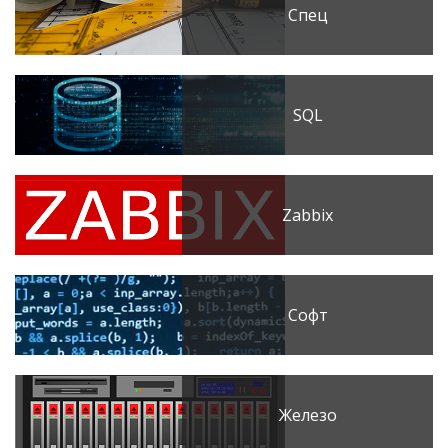
Спец
SQL
Zabbix
Софт
Железо