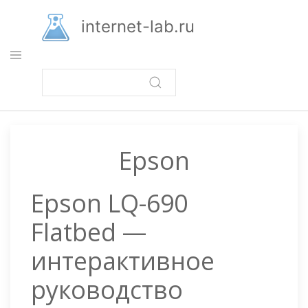
Перейти
к
internet-lab.ru
основному
содержанию
Epson
Epson LQ-690
Flatbed —
интерактивное
руководство