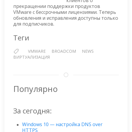
клиентов о
VMWARE
прекращении поддержки продуктов
С
VMware с бессрочными лицензиями. Теперь
ВЕЧНЫ
обновления и исправления доступны только
ЛИЦЕНЗ
для подписчиков.
КУПИТЬ
ПОДПИС
Теги
VMWARE
BROADCOM
NEWS
ВИРТУАЛИЗАЦИЯ
Популярно
За сегодня:
Windows 10 — настройка DNS over
HTTPS