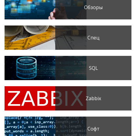
Обзоры
Спец
SQL
Zabbix
Софт