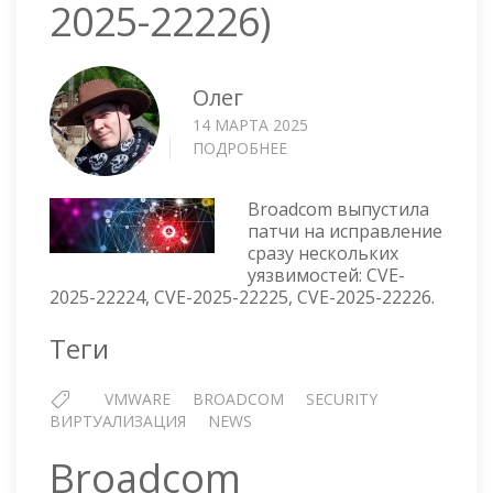
2025-22226)
Олег
14 МАРТА 2025
ПОДРОБНЕЕ
О
МНОЖЕСТВЕННЫЕ
УЯЗВИМОСТИ
Broadcom выпустила
ESXI
патчи на исправление
(CVE-
сразу нескольких
2025-
уязвимостей: CVE-
22224,
2025-22224, CVE-2025-22225, CVE-2025-22226.
CVE-
2025-
Теги
22225,
CVE-
VMWARE
BROADCOM
SECURITY
2025-
ВИРТУАЛИЗАЦИЯ
NEWS
22226)
Broadcom