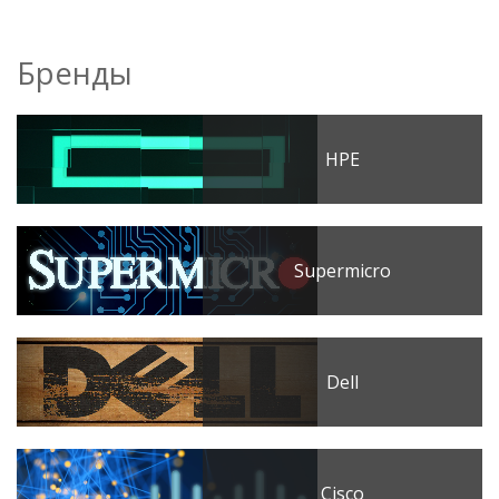
Бренды
HPE
Supermicro
Dell
Cisco