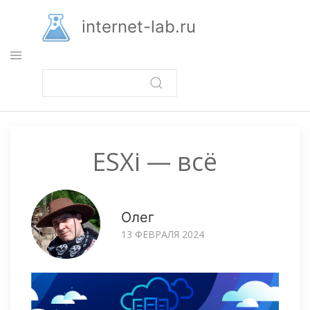
Перейти
к
internet-lab.ru
основному
содержанию
ESXi — всё
Олег
13 ФЕВРАЛЯ 2024