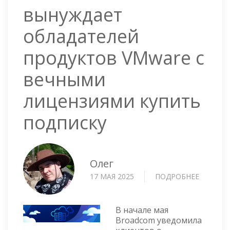
вынуждает
обладателей
продуктов VMware с
вечными
лицензиями купить
подписку
Олег
17 МАЯ 2025
ПОДРОБНЕЕ
О
BROAD
ВЫНУЖД
ОБЛАДА
В начале мая
ПРОДУК
Broadcom уведомила