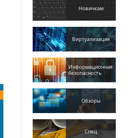
Новичкам
Виртуализация
Информационная
безопасность
Обзоры
Спец