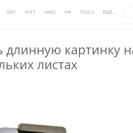
VIRT
SOFT
HARD
FW
TOOLS
ЕЩЁ…
ь длинную картинку н
льких листах