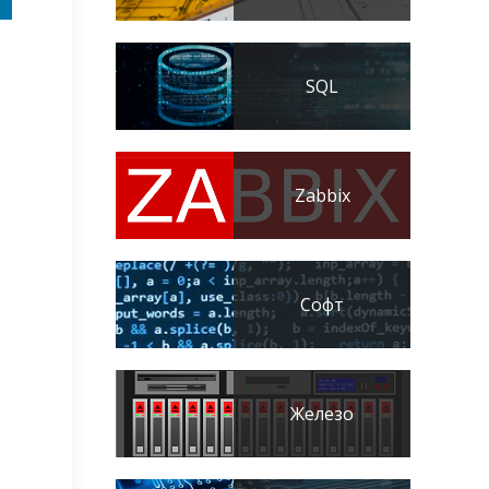
SQL
Zabbix
Софт
Железо