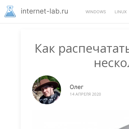
Перейти
Основная
к
internet-lab.ru
WINDOWS
LINUX
основному
навигация
содержанию
Как распечатат
неско
Олег
14 АПРЕЛЯ 2020