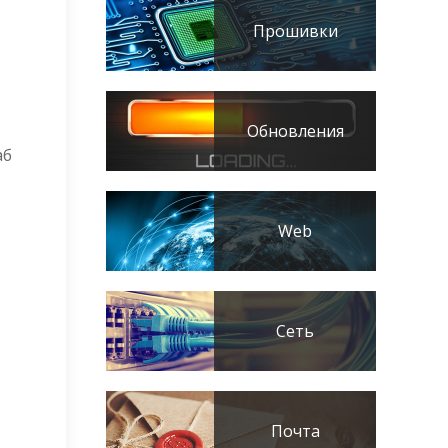
Прошивки
Обновления
аб
Web
Сеть
Почта