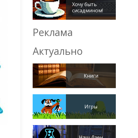
Хочу быть
сисадмином!
Реклама
Актуально
Книги
Игры
Наш Дзен