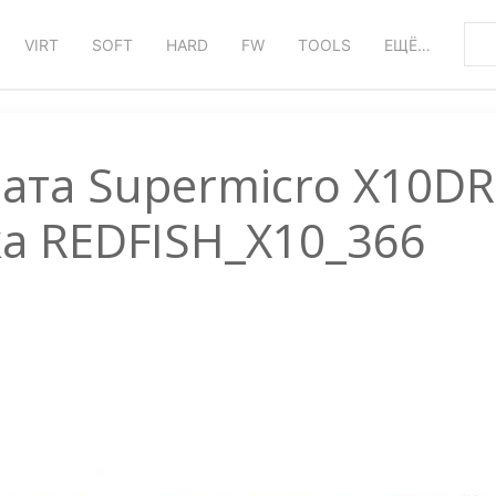
VIRT
SOFT
HARD
FW
TOOLS
ЕЩЁ…
ата Supermicro X10DR
ка REDFISH_X10_366