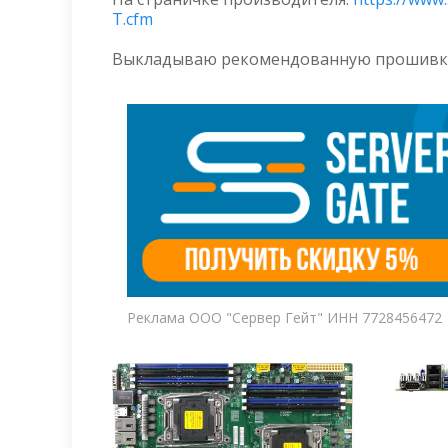
T.cfm
Выкладываю рекомендованную прошивку 
Реклама ООО "Сервер Гейт" ИНН 7728456472