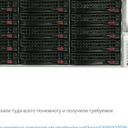
пихали туда всего понемногу и получили требуемое
.supermicro.com/products/motherboard/Xeon/C600/X10DRi