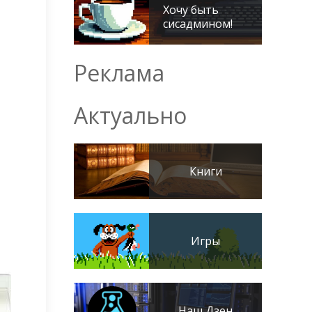
Хочу быть
сисадмином!
Реклама
Актуально
Книги
Игры
Наш Дзен