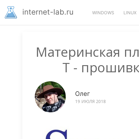
Перейти
Основная
к
internet-lab.ru
WINDOWS
LINUX
основному
навигация
содержанию
Материнская пл
T - прошив
Олег
19 ИЮЛЯ 2018