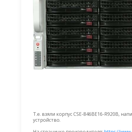
Т.е. взяли корпус CSE-846BE16-R920B, на
устройство.
На страничке производителя:
https://www