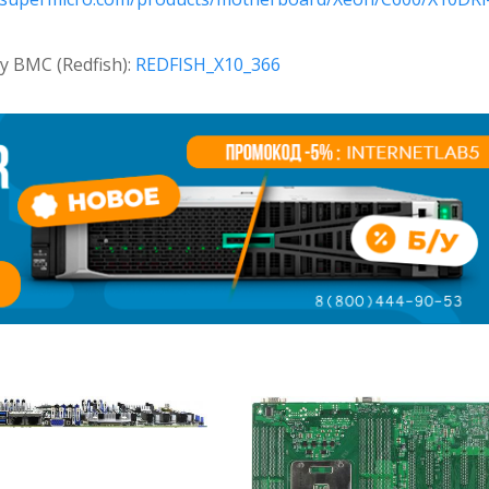
BMC (Redfish):
REDFISH_X10_366