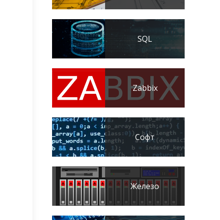
SQL
Zabbix
Софт
Железо