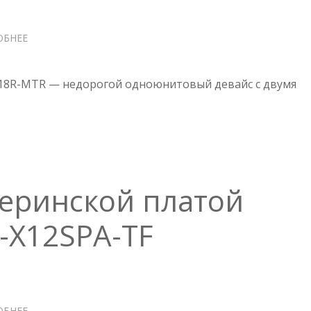
ОБНЕЕ
О
СЕРВЕР
SUPERMICRO
SYS-
018R-MTR — недорогой одноюнитовый девайс с двумя
6018R-
MTR
—
ПРОШИВКИ
еринской платой
-X12SPA-TF
ОБНЕЕ
О