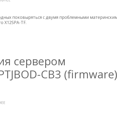
ПРОБЛЕМЫ
С
МАТЕРИНСКОЙ
одных поковыряться с двумя проблемными матерински
ПЛАТОЙ
o X12SPA-TF.
SUPERMICRO
MBD-
X12SPA-
TF
ия сервером
PTJBOD-CB3 (firmware
НЕЕ
О
ПЛАТА
УПРАВЛЕНИЯ