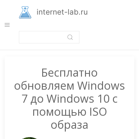
Перейти
к
internet-lab.ru
основному
содержанию
Бесплатно
обновляем Windows
7 до Windows 10 с
помощью ISO
образа