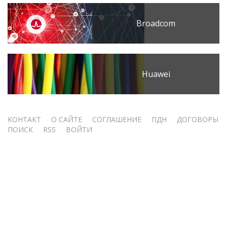
Broadcom
Huawei
Меню
КОНТАКТ
О САЙТЕ
СОГЛАШЕНИЕ
ПДН
ДОГОВОРЫ
ПОИСК
RSS
ВОЙТИ
учётной
записи
пользователя