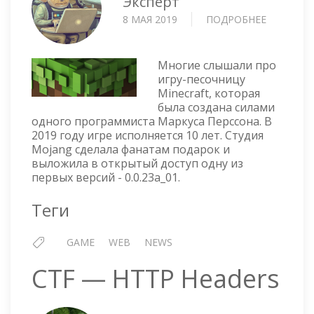
Эксперт
8 МАЯ 2019
ПОДРОБНЕЕ
О
10
ЛЕТ
MINECRA
Многие слышали про
—
игру-песочницу
Minecraft, которая
ИГРАТЬ
была создана силами
В
одного программиста Маркуса Перссона. В
БРАУЗЕР
2019 году игре исполняется 10 лет. Студия
Mojang сделала фанатам подарок и
выложила в открытый доступ одну из
первых версий - 0.0.23a_01.
Теги
GAME
WEB
NEWS
CTF — HTTP Headers