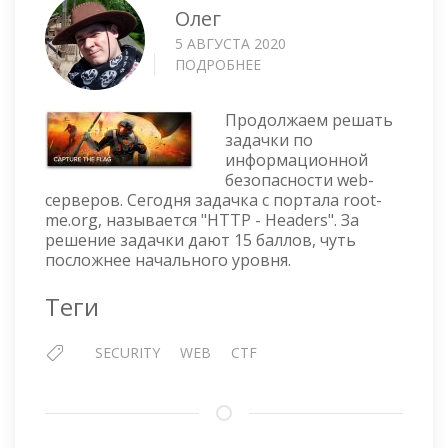
Олег
5 АВГУСТА 2020
ПОДРОБНЕЕ
О
CTF
—
Продолжаем решать
HTTP
задачки по
HEADERS
информационной
безопасности web-
серверов. Сегодня задачка с портала root-
me.org, называется "HTTP - Headers". За
решение задачки дают 15 баллов, чуть
посложнее начального уровня.
Теги
SECURITY
WEB
CTF