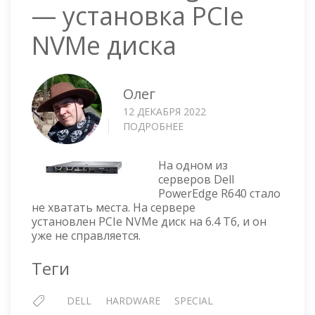
— установка PCIe
NVMe диска
Олег
12 ДЕКАБРЯ 2022
ПОДРОБНЕЕ
О
DELL
POWEREDGE
На одном из
R640
серверов Dell
—
PowerEdge R640 стало
УСТАНОВКА
не хватать места. На сервере
PCIE
установлен PCIe NVMe диск на 6.4 Тб, и он
NVME
уже не справляется.
ДИСКА
Теги
DELL
HARDWARE
SPECIAL