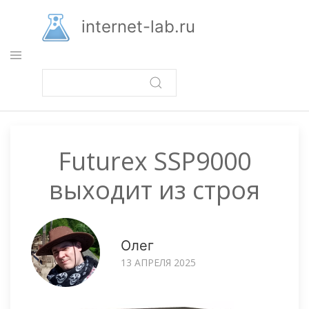
Перейти
к
internet-lab.ru
основному
содержанию
Futurex SSP9000
выходит из строя
Олег
13 АПРЕЛЯ 2025