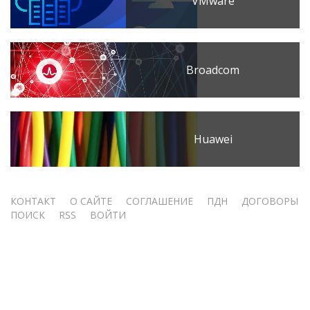
VMware
Broadcom
Huawei
Меню
КОНТАКТ
О САЙТЕ
СОГЛАШЕНИЕ
ПДН
ДОГОВОРЫ
ПОИСК
RSS
ВОЙТИ
учётной
записи
пользователя