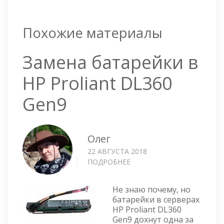
Похожие материалы
Замена батарейки в
HP Proliant DL360
Gen9
Олег
22 АВГУСТА 2018
ПОДРОБНЕЕ
О
ЗАМЕНА
БАТАРЕЙКИ
Не знаю почему, но
В
батарейки в серверах
HP
HP Proliant DL360
PROLIANT
Gen9 дохнут одна за