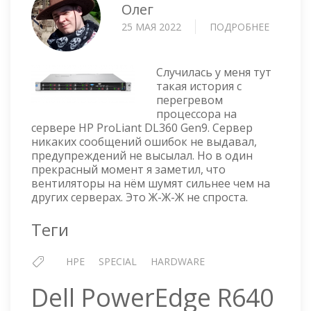
Олег
25 МАЯ 2022
ПОДРОБНЕЕ
О
HP
PROLIA
DL360
Случилась у меня тут
GEN9
такая история с
перегревом
—
процессора на
УСТРАН
сервере HP ProLiant DL360 Gen9. Сервер
ПЕРЕГР
никаких сообщений ошибок не выдавал,
ПРОЦЕС
предупреждений не высылал. Но в один
прекрасный момент я заметил, что
вентиляторы на нём шумят сильнее чем на
других серверах. Это Ж-Ж-Ж не спроста.
Теги
HPE
SPECIAL
HARDWARE
Dell PowerEdge R640