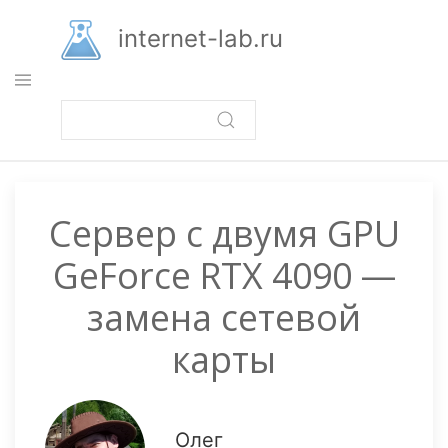
Перейти
к
internet-lab.ru
основному
содержанию
Сервер с двумя GPU
GeForce RTX 4090 —
замена сетевой
карты
Олег