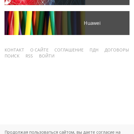
Huawei
Меню
КОНТАКТ
О САЙТЕ
СОГЛАШЕНИЕ
ПДН
ДОГОВОРЫ
ПОИСК
RSS
ВОЙТИ
учётной
записи
пользователя
Продолжая пользоваться сайтом, вы даете согласие на