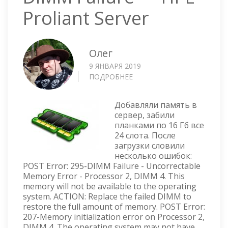
Proliant Server
Олег
9 ЯНВАРЯ 2019
ПОДРОБНЕЕ
О
DIMM
FAILURE
Добавляли память в
—
сервер, забили
HPE
планками по 16 Гб все
PROLIANT
24 слота. После
SERVER
загрузки словили
несколько ошибок:
POST Error: 295-DIMM Failure - Uncorrectable
Memory Error - Processor 2, DIMM 4. This
memory will not be available to the operating
system. ACTION: Replace the failed DIMM to
restore the full amount of memory. POST Error:
207-Memory initialization error on Processor 2,
DIMM 4. The operating system may not have