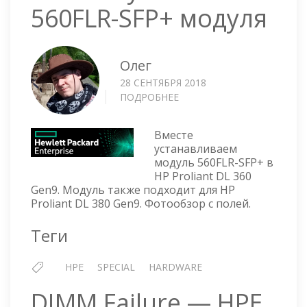
560FLR-SFP+ модуля
Олег
28 СЕНТЯБРЯ 2018
ПОДРОБНЕЕ
О
HP
PROLIANT
Вместе
DL
устанавливаем
360
модуль 560FLR-SFP+ в
GEN9
HP Proliant DL 360
—
Gen9. Модуль также подходит для HP
УСТАНОВКА
Proliant DL 380 Gen9. Фотообзор с полей.
560FLR-
SFP+
Теги
МОДУЛЯ
HPE
SPECIAL
HARDWARE
DIMM Failure — HPE