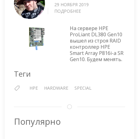
29 НОЯБРЯ 2019
ПОДРОБНЕЕ
О
ЗАМЕНА
RAID
На сервере HPE
КОНТРОЛЛЕРА
ProLiant DL380 Gen10
HPE
вышел из строя RAID
SMART
контроллер HPE
ARRAY
Smart Array P816i-a SR
P816I-
Gen10. Будем менять.
A
SR
Теги
GEN10
HPE
HARDWARE
SPECIAL
Популярно