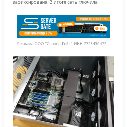
зафиксирована. В итоге сеть глючила.
Реклама ООО "Сервер Гейт" ИНН 7728456472