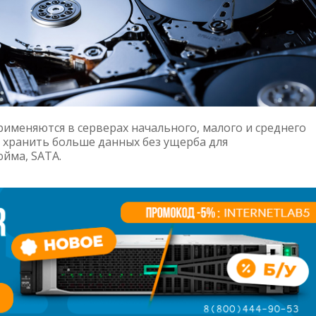
рименяются в серверах начального, малого и среднего
т хранить больше данных без ущерба для
юйма, SATA.