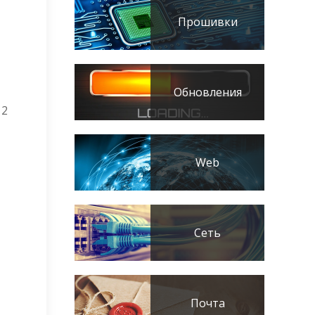
Прошивки
Обновления
12
Web
Сеть
Почта