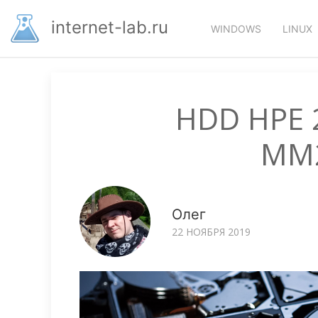
Перейти
Основная
к
internet-lab.ru
WINDOWS
LINUX
основному
навигация
содержанию
HDD HPE 
MM
Олег
22 НОЯБРЯ 2019