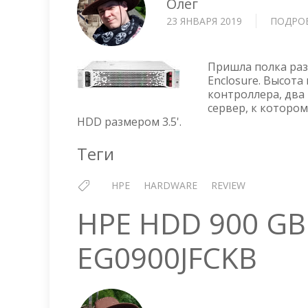
Олег
23 ЯНВАРЯ 2019
ПОДРО
Пришла полка разш
Enclosure. Высота
контроллера, два
сервер, к котором
HDD размером 3.5'.
Теги
HPE
HARDWARE
REVIEW
HPE HDD 900 GB
EG0900JFCKB