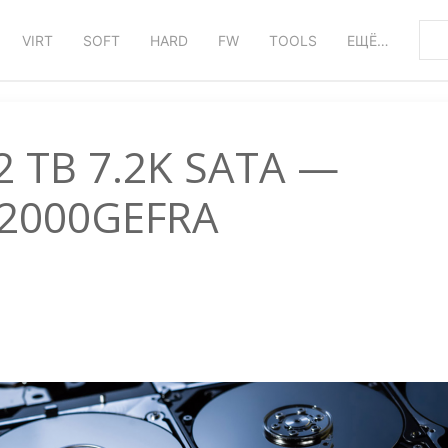
VIRT
SOFT
HARD
FW
TOOLS
ЕЩЁ…
2 TB 7.2K SATA —
2000GEFRA