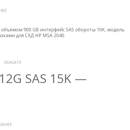
НЕЕ
О
HPE
HDD
900
 объёмом 900 GB интерфейс SAS обороты 10K, модель
GB
азками для СХД HP MSA 2040.
SAS
10K
—
EG0900JFCKB
SEAGATE
12G SAS 15K —
ОБНЕЕ
О