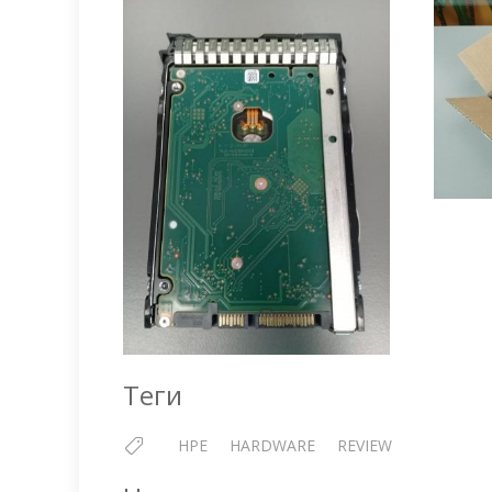
Теги
HPE
HARDWARE
REVIEW