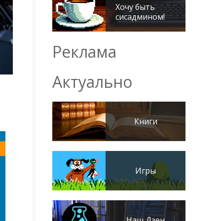
Хочу быть
сисадмином!
Реклама
Актуально
Книги
Игры
Наш Дзен