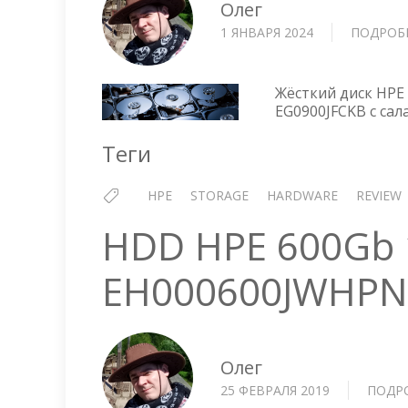
Олег
1 ЯНВАРЯ 2024
ПОДРОБ
Жёсткий диск HPE
EG0900JFCKB с сал
Теги
HPE
STORAGE
HARDWARE
REVIEW
HDD HPE 600Gb 
EH000600JWHPN
Олег
25 ФЕВРАЛЯ 2019
ПОДР