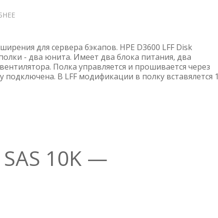
БНЕЕ
О
HPE
D3600
LFF
ирения для сервера бэкапов. HPE D3600 LFF Disk
DISK
 полки - два юнита. Имеет два блока питания, два
 вентилятора. Полка управляется и прошивается через
ENCLOSURE
у подключена. В LFF модификации в полку вставялется 
—
ФОТООБЗОР
 SAS 10K —