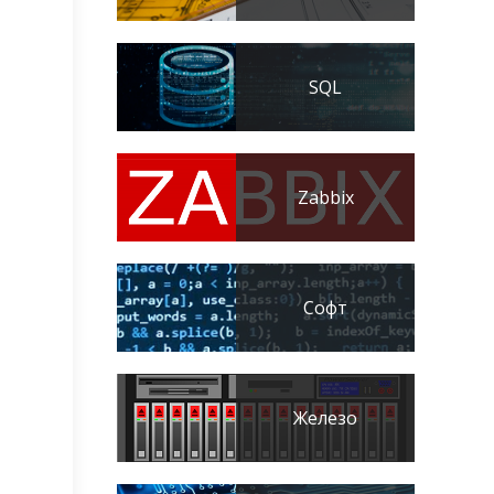
SQL
Zabbix
Софт
Железо