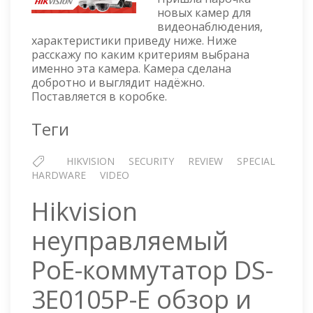
КАМЕРА
новых камер для
DS-
видеонаблюдения,
2CD2523G0-
характеристики приведу ниже. Ниже
IS
расскажу по каким критериям выбрана
ОБЗОР
именно эта камера. Камера сделана
И
добротно и выглядит надёжно.
НАСТРОЙКА
Поставляется в коробке.
Теги
HIKVISION
SECURITY
REVIEW
SPECIAL
HARDWARE
VIDEO
Hikvision
неуправляемый
PoE-коммутатор DS-
3E0105P-E обзор и