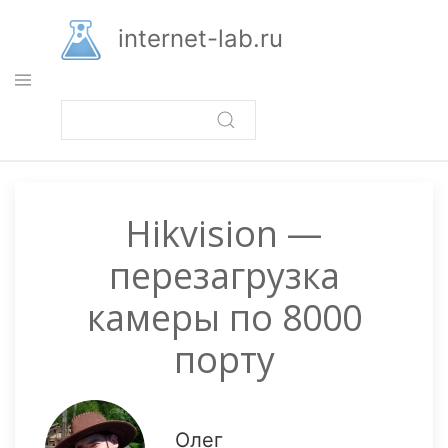
Перейти
к
internet-lab.ru
основному
содержанию
Hikvision —
перезагрузка
камеры по 8000
порту
Олег