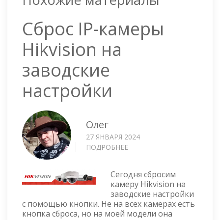
Сброс IP-камеры
Hikvision на
заводские
настройки
Олег
27 ЯНВАРЯ 2024
ПОДРОБНЕЕ
О
СБРОС
IP-
Сегодня сбросим
КАМЕРЫ
камеру Hikvision на
HIKVISION
заводские настройки
НА
с помощью кнопки. Не на всех камерах есть
ЗАВОДСКИЕ
кнопка сброса, но на моей модели она
НАСТРОЙКИ