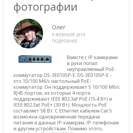
фотографии
Олег
9 ФЕВРАЛЯ 2019
ПОДРОБНЕЕ
О
HIKVISION
НЕУПРАВЛЯЕМЫЙ
Вместе с IP камерами
POE-
в руки попал
КОММУТАТОР
неуправляемый PoE-
DS-
коммутатор DS-3E0105P-E. DS-3E0105P-E -
3E0105P-
это 10/100 Мб/с настольный PoE-
E
коммутатор. Он поддерживает 5 10/100 Мб/с
ОБЗОР
RJ45 портов, из которых 4 порта
И
поддерживают IEEE 802.3af PoE (15.4 Вт) и
ФОТОГРАФИИ
IEEE 802.3at PoE+ (30 Вт). Мощность PoE
составляет 58 Вт. С Ethernet кабелем Cat 5
возможна одновременная передача
питания и данных IP-камерам, IP-телефонам
и другим устройствам. Помимо этого,