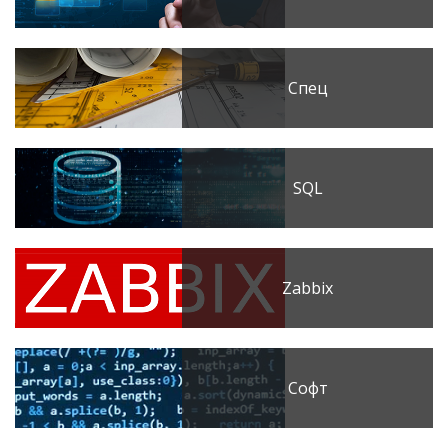
Спец
SQL
Zabbix
Софт