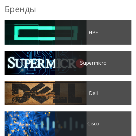
Бренды
HPE
Supermicro
Dell
Cisco