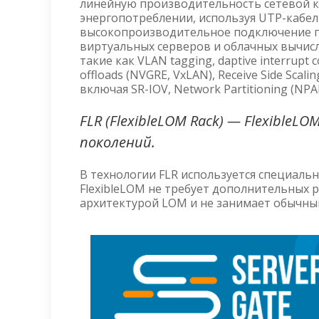
линейную производительность сетевой ка
энергопотреблении, используя UTP-кабель
высокопроизводительное подключение по E
виртуальных серверов и облачных вычис
такие как VLAN tagging, daptive interrupt 
offloads (NVGRE, VxLAN), Receive Side Scal
включая SR-IOV, Network Partitioning (NP
FLR (FlexibleLOM Rack) — FlexibleL
поколений.
В технологии FLR используется специальн
FlexibleLOM не требует дополнительных 
архитектурой LOM и не занимает обычный