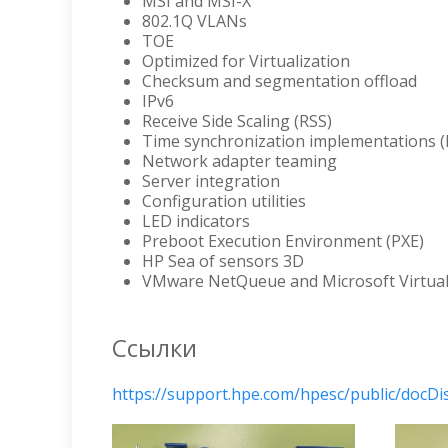
MSI and MSI-X
802.1Q VLANs
TOE
Optimized for Virtualization
Checksum and segmentation offload
IPv6
Receive Side Scaling (RSS)
Time synchronization implementations 
Network adapter teaming
Server integration
Configuration utilities
LED indicators
Preboot Execution Environment (PXE)
HP Sea of sensors 3D
VMware NetQueue and Microsoft Virtua
Ссылки
https://support.hpe.com/hpesc/public/docD