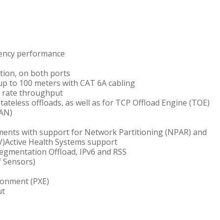
tency performance
tion, on both ports
p to 100 meters with CAT 6A cabling
ne rate throughput
teless offloads, as well as for TCP Offload Engine (TOE)
LAN)
nments with support for Network Partitioning (NPAR) and
OV)Active Health Systems support
gmentation Offload, IPv6 and RSS
f Sensors)
ronment (PXE)
ut