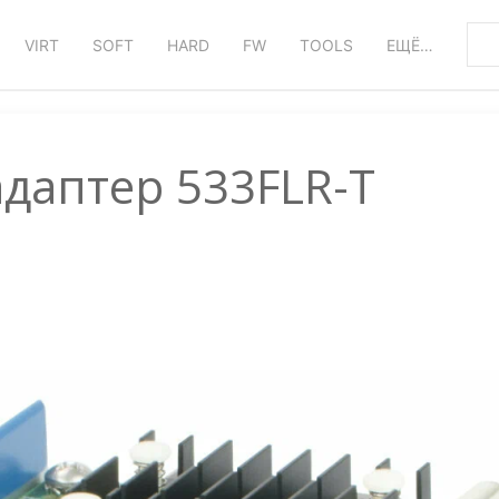
VIRT
SOFT
HARD
FW
TOOLS
ЕЩЁ…
адаптер 533FLR-T