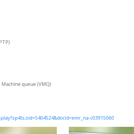
(PTP)
l Machine queue (VMQ)
isplay?sp4ts.oid=5404524&docId=emr_na-c03915060