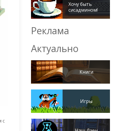
Хочу быть
сисадмином!
Реклама
Актуально
Книги
Игры
 с
Наш Дзен