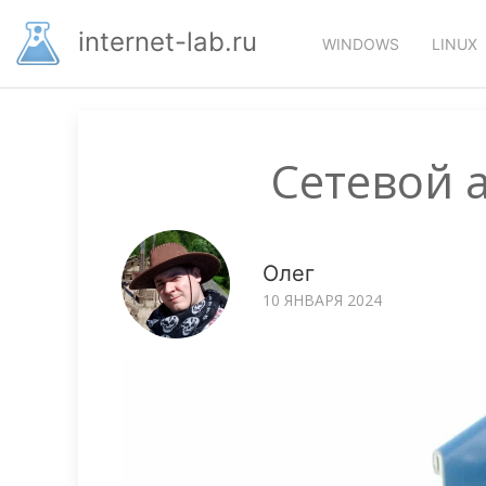
Перейти
Основная
к
internet-lab.ru
WINDOWS
LINUX
основному
навигация
содержанию
Сетевой 
Олег
10 ЯНВАРЯ 2024