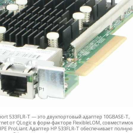
-port 533FLR-T — это двухпортовый адаптер 10GBASE-T,
et от QLogic в форм-факторе FlexibleLOM, совместимом
HPE ProLiant. Адаптер HP 533FLR-T обеспечивает полную