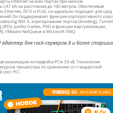
рты Ethernet на всех портах при низком
 CAT 6A на расстоянии до 100 метров. Обеспечивая
thernet, iSCSI и FCoE, он идеально подходит для сред
лений. Он поддерживает функции корпоративного класс
coalescing MSI-X, агрегирование портов (bonding), Tunnel
ing (RSS), jumbo frames, PXE) и функции виртуализации,
AR), VMware NetQueue и Microsoft VMQ.
OM адаптер для rack-серверов 8 и более старши
ая реализация интерфейса PCIe 3.0 x8. Технология
ресурсов процессора по сравнению со стандартной
 слот PCI.