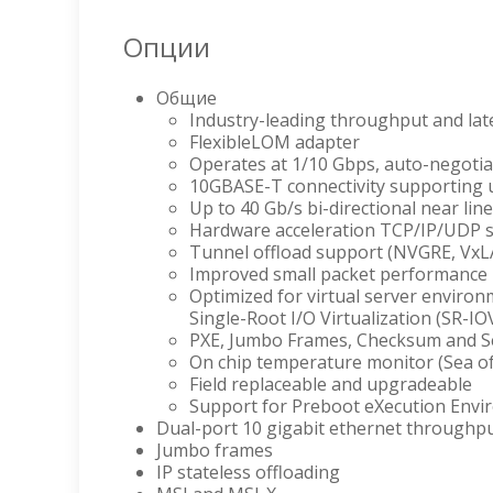
Опции
Общие
Industry-leading throughput and la
FlexibleLOM adapter
Operates at 1/10 Gbps, auto-negotia
10GBASE-T connectivity supporting u
Up to 40 Gb/s bi-directional near li
Hardware acceleration TCP/IP/UDP sta
Tunnel offload support (NVGRE, Vx
Improved small packet performance
Optimized for virtual server enviro
Single-Root I/O Virtualization (SR-I
PXE, Jumbo Frames, Checksum and Se
On chip temperature monitor (Sea o
Field replaceable and upgradeable
Support for Preboot eXecution Envi
Dual-port 10 gigabit ethernet throughp
Jumbo frames
IP stateless offloading