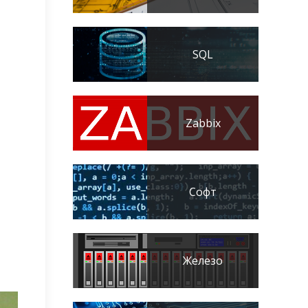
SQL
Zabbix
Софт
Железо