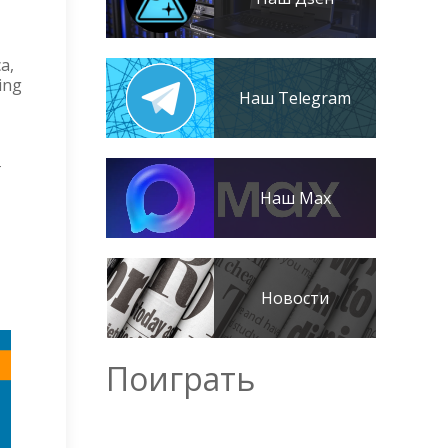
а,
ing
Наш Telegram
х
Наш Max
Новости
Поиграть