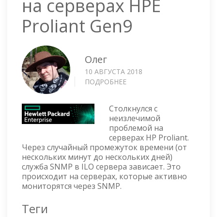
на серверах HPE
Proliant Gen9
Олег
10 АВГУСТА 2018
ПОДРОБНЕЕ
О
ПРОБЛЕМА
С
Столкнулся с
SNMP
неизлечимой
НА
проблемой на
СЕРВЕРАХ
серверах HP Proliant.
HPE
Через случайный промежуток времени (от
PROLIANT
нескольких минут до нескольких дней)
GEN9
служба SNMP в ILO сервера зависает. Это
происходит на серверах, которые активно
мониторятся через SNMP.
Теги