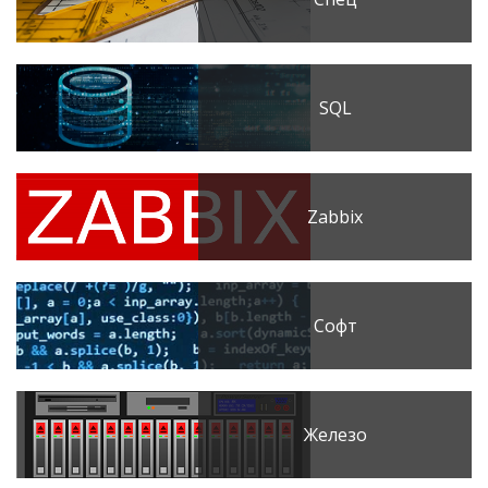
SQL
Zabbix
Софт
Железо