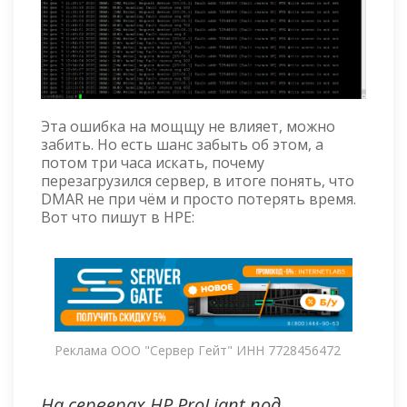
Эта ошибка на мощщу не влияет, можно
забить. Но есть шанс забыть об этом, а
потом три часа искать, почему
перезагрузился сервер, в итоге понять, что
DMAR не при чём и просто потерять время.
Вот что пишут в HPE:
Реклама ООО "Сервер Гейт" ИНН 7728456472
На серверах HP ProLiant под