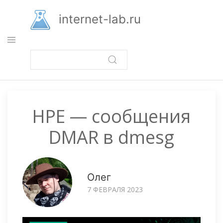
Перейти
к
internet-lab.ru
основному
содержанию
HPE — сообщения
DMAR в dmesg
Олег
7 ФЕВРАЛЯ 2023