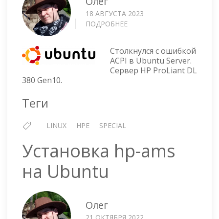
Олег
18 АВГУСТА 2023
ПОДРОБНЕЕ
О
UBUNTU
SERVER
Столкнулся с ошибкой
—
ACPI в Ubuntu Server.
ACPI
Сервер HP ProLiant DL
ERROR:
380 Gen10.
AE_NOT_EXIST
Теги
LINUX
HPE
SPECIAL
Установка hp-ams
на Ubuntu
Олег
21 ОКТЯБРЯ 2022