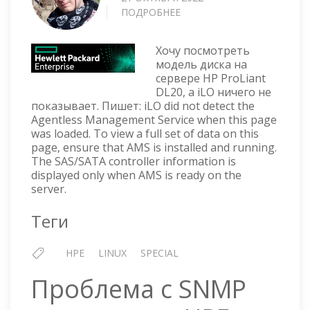
ПОДРОБНЕЕ
О
УСТАНОВКА
HP-
Хочу посмотреть
AMS
модель диска на
НА
сервере HP ProLiant
UBUNTU
DL20, а iLO ничего не
показывает. Пишет: iLO did not detect the
Agentless Management Service when this page
was loaded. To view a full set of data on this
page, ensure that AMS is installed and running.
The SAS/SATA controller information is
displayed only when AMS is ready on the
server.
Теги
HPE
LINUX
SPECIAL
Проблема с SNMP