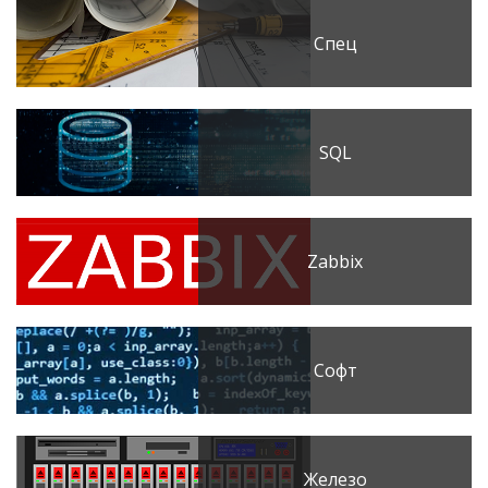
Спец
SQL
Zabbix
Софт
Железо