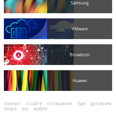
Samsung
VMware
Broadcom
Huawei
Меню
КОНТАКТ
О САЙТЕ
СОГЛАШЕНИЕ
ПДН
ДОГОВОРЫ
ПОИСК
RSS
ВОЙТИ
учётной