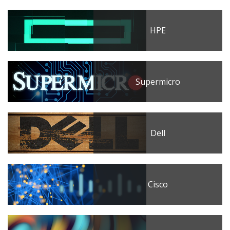
HPE
Supermicro
Dell
Cisco