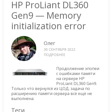
HP ProLiant DL360
Gen9 — Memory
initialization error
Олег
30 СЕНТЯБРЯ 2022
ПОДРОБНЕЕ
О
HP
PROLIANT
Продолжение эпопеи
DL360
с ошибками памяти
GEN9
на сервере HP
—
ProLiant DL360 Gen9.
MEMORY
Только что вернулся из ЦОД, задача по
INITIALIZATION
расширению памяти сервера всё ещё не
ERROR
выполнена.
Теги