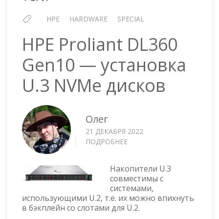
HPE
HARDWARE
SPECIAL
HPE Proliant DL360
Gen10 — установка
U.3 NVMe дисков
Олег
21 ДЕКАБРЯ 2022
ПОДРОБНЕЕ
О
HPE
PROLIANT
Накопители U.3
DL360
совместимы с
GEN10
системами,
—
использующими U.2, т.е. их можно впихнуть
УСТАНОВКА
в бэкплейн со слотами для U.2.
U.3