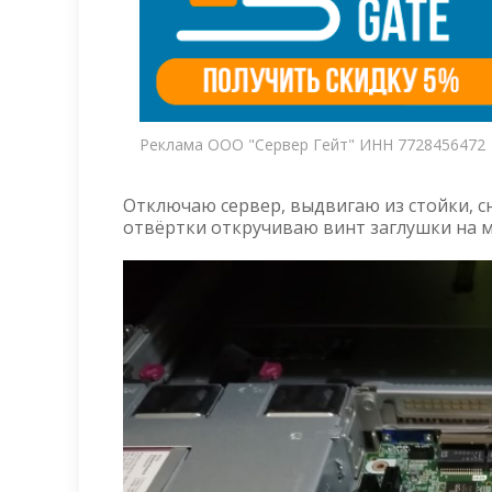
Реклама ООО "Сервер Гейт" ИНН 7728456472
Отключаю сервер, выдвигаю из стойки, 
отвёртки откручиваю винт заглушки на м