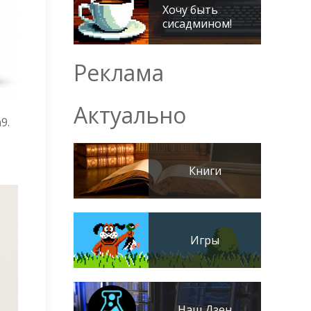
Хочу быть
сисадмином!
Реклама
Актуально
9.
Книги
Игры
Наш Дзен