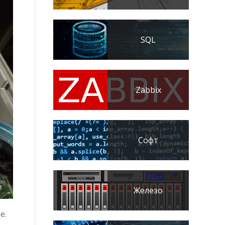
SQL
Zabbix
Софт
Железо
e.