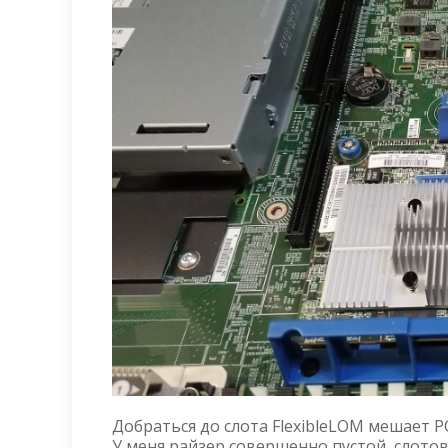
Добраться до слота FlexibleLOM мешает PC
У меня райзер совершенно пустой, слото