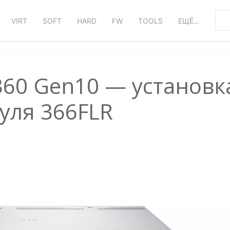
VIRT
SOFT
HARD
FW
TOOLS
ЕЩЁ…
L360 Gen10 — установк
уля 366FLR