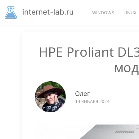
Перейти
Основная
к
internet-lab.ru
WINDOWS
LINUX
основному
навигация
содержанию
HPE Proliant D
мод
Олег
14 ЯНВАРЯ 2024