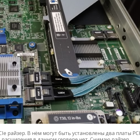
Ie райзер. В нём могут быть установлены два платы PCI
в расширения в данном сервере нет. Снимаю райзер,