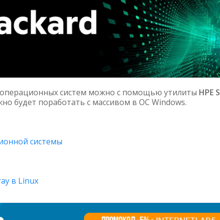
з операционных систем можно с помощью утилиты
HPE 
жно будет поработать с массивом в ОС Windows.
ационной системы
ay в Linux