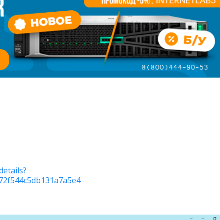
etails?
72f544c5db131a7a5e4