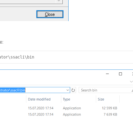
е:
ator\ssacli\bin