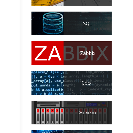
SQL
Zabbix
Софт
Железо