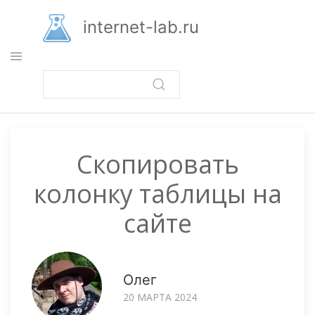
Перейти
к
internet-lab.ru
основному
содержанию
Скопировать
колонку таблицы на
сайте
Олег
20 МАРТА 2024