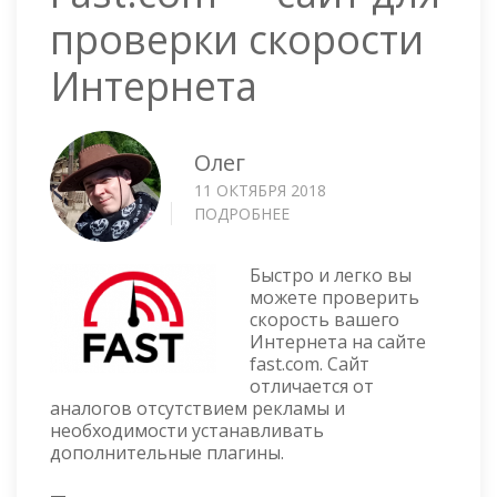
проверки скорости
Интернета
Олег
11 ОКТЯБРЯ 2018
ПОДРОБНЕЕ
О
FAST.COM
—
Быстро и легко вы
САЙТ
можете проверить
ДЛЯ
скорость вашего
ПРОВЕРКИ
Интернета на сайте
СКОРОСТИ
fast.com. Сайт
ИНТЕРНЕТА
отличается от
аналогов отсутствием рекламы и
необходимости устанавливать
дополнительные плагины.