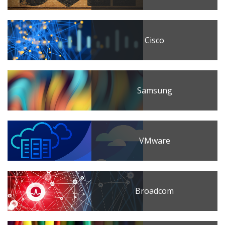
Cisco
Samsung
VMware
Broadcom