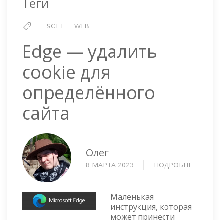
Теги
SOFT
WEB
Edge — удалить
cookie для
определённого
сайта
Олег
8 МАРТА 2023
ПОДРОБНЕЕ
О
EDGE
—
УДАЛИ
Маленькая
COOKI
инструкция, которая
может принести
ДЛЯ