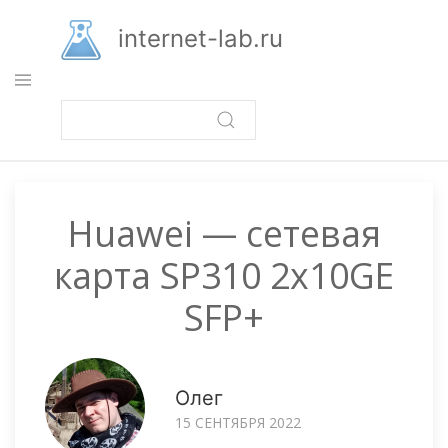
Перейти
к
internet-lab.ru
основному
содержанию
Huawei — сетевая
карта SP310 2x10GE
SFP+
Олег
15 СЕНТЯБРЯ 2022