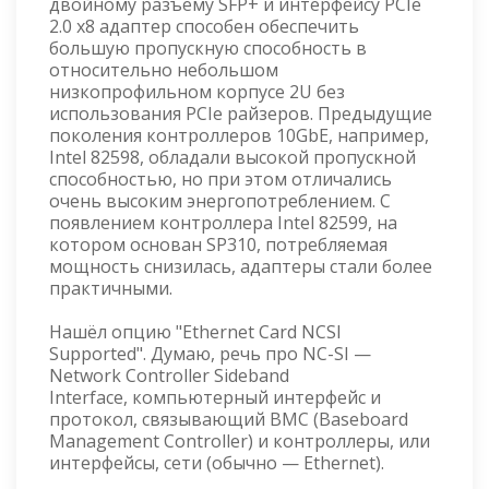
двойному разъему SFP+ и интерфейсу PCIe
2.0 x8 адаптер способен обеспечить
большую пропускную способность в
относительно небольшом
низкопрофильном корпусе 2U без
использования PCIe райзеров. Предыдущие
поколения контроллеров 10GbE, например,
Intel 82598, обладали высокой пропускной
способностью, но при этом отличались
очень высоким энергопотреблением. С
появлением контроллера Intel 82599, на
котором основан SP310, потребляемая
мощность снизилась, адаптеры стали более
практичными.
Нашёл опцию "Ethernet Card NCSI
Supported". Думаю, речь про NC-SI —
Network Controller Sideband
Interface, компьютерный интерфейс и
протокол, связывающий BMC (Baseboard
Management Controller) и контроллеры, или
интерфейсы, сети (обычно — Ethernet).