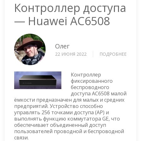
Контроллер доступа
— Huawei AC6508
Олег
22 ИЮНЯ 2022
ПОДРОБНЕЕ
О
КОНТ
ДОСТ
—
Контроллер
HUAWE
фиксированного
беспроводного
AC650
доступа AC6508 малой
ёмкости предназначен для малых и средних
предприятий. Устройство способно
управлять 256 точками доступа (AP) и
выполнять функцию коммутатора GE, что
обеспечивает объединенный доступ
пользователей проводной и беспроводной
связи.