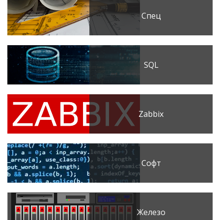
Спец
SQL
Zabbix
Софт
Железо