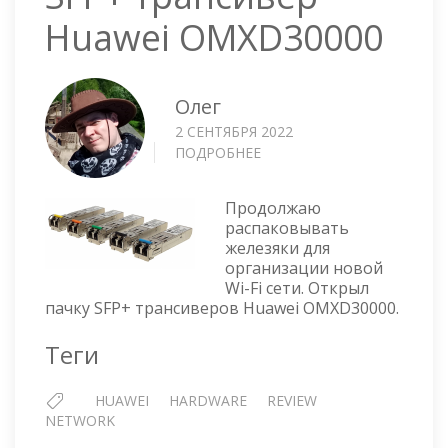
Huawei OMXD30000
Олег
2 СЕНТЯБРЯ 2022
ПОДРОБНЕЕ
О
SFP+
ТРАНСИВЕР
Продолжаю
HUAWEI
распаковывать
OMXD30000
железяки для
организации новой
Wi-Fi сети. Открыл
пачку SFP+ трансиверов Huawei OMXD30000.
Теги
HUAWEI
HARDWARE
REVIEW
NETWORK