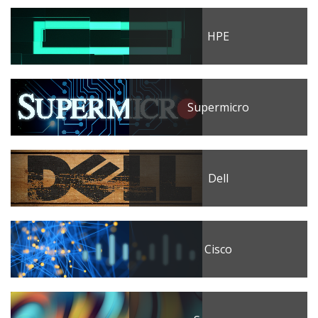
HPE
Supermicro
Dell
Cisco