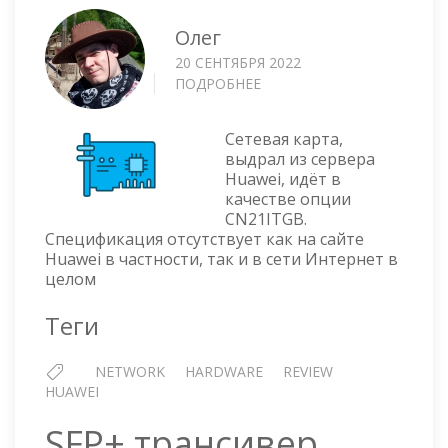
Олег
20 СЕНТЯБРЯ 2022
ПОДРОБНЕЕ
О
HUAWEI
—
Сетевая карта,
СЕТЕВАЯ
выдрал из сервера
КАРТА
Huawei, идёт в
SP210
качестве опции
2X1GE
CN21ITGB.
RJ-
Спецификация отсутствует как на сайте
45
Huawei в частности, так и в сети Интернет в
целом
Теги
NETWORK
HARDWARE
REVIEW
HUAWEI
SFP+ трансивер