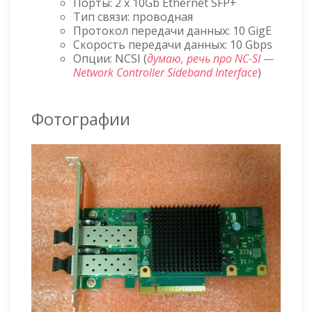
Порты: 2 x 10Gb Ethernet SFP+
Тип связи: проводная
Протокол передачи данных: 10 GigE
Скорость передачи данных: 10 Gbps
Опции: NCSI (
думаю, речь про NC-SI —
Network Controller Sideband Interface
)
Фотографии