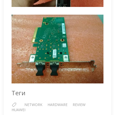
Теги
NETWORK
HARDWARE
REVIEW
HUAWEI