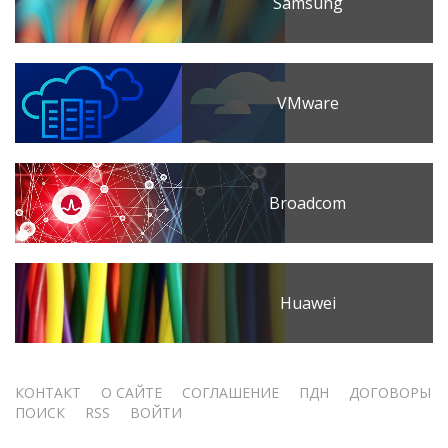
Samsung
VMware
Broadcom
Huawei
Меню
КОНТАКТ
О САЙТЕ
СОГЛАШЕНИЕ
ПДН
ДОГОВОРЫ
ПОИСК
RSS
ВОЙТИ
учётной