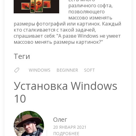
РАЗМЕРОВ
различного софта,
КАРТИНОК
позволяющего
СРЕДСТВАМИ
массово изменять
WINDOWS
размеры фотографий или картинок. Каждый
кто сталкивается с такой задачей,
спрашивает себя: "А разве Windows не умеет
массово менять размеры картинок?"
Теги
WINDOWS
BEGINNER
SOFT
Установка Windows
10
Олег
20 ЯНВАРЯ 2021
ПОДРОБНЕЕ
О