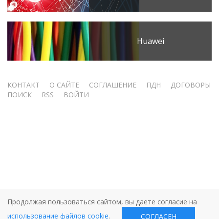
Huawei
Меню
КОНТАКТ
О САЙТЕ
СОГЛАШЕНИЕ
ПДН
ДОГОВОРЫ
ПОИСК
RSS
ВОЙТИ
учётной
записи
пользователя
Продолжая пользоваться сайтом, вы даете согласие на
использование файлов cookie
.
СОГЛАСЕН