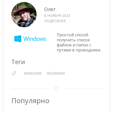
Олег
8 НОЯБРЯ 2023
ПОДРОБНЕЕ
О
ПОЛУЧИТЬ
СПИСОК
Простой способ
ФАЙЛОВ
получить список
И
файлов и папок с
ПАПОК
путями в проводнике.
В
ПРОВОДНИКЕ
Теги
WINDOWS
BEGINNER
Популярно