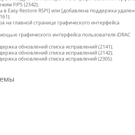
жим FIPS (2342);
 в Easy Restore RSPI] или [добавлена поддержка удален
161);
ра на главной странице графического интерфейса
омощью графического интерфейса пользователя iDRAC
ддержка обновлений списка исправлений (2141);
ддержка обновлений списка исправлений (2142);
ддержка обновлений списка исправлений (2305).
темы