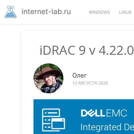
Перейти
Основная
к
internet-lab.ru
WINDOWS
LINUX
основному
навигация
содержанию
iDRAC 9 v 4.22.
Олег
12 АВГУСТА 2020