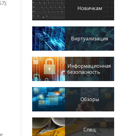
7);
Новичкам
Виртуализация
Информационная
безопасность
Обзоры
Спец
се