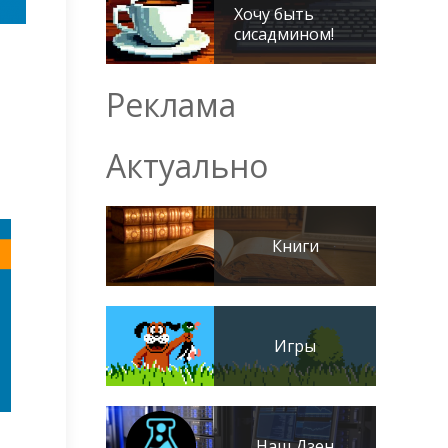
Хочу быть
сисадмином!
Реклама
Актуально
Книги
Игры
Наш Дзен