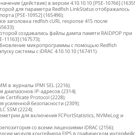
ение (действие) в версии 4.10.10.10 [PSE-10766] (16355
оторой для параметра Redfish LinkStatus отображалось
рта [PSE-10952] (165496);
се заголовка redfish cURL response 415 после
65633);
 которой создавались файлы дампа памяти RAIDPOP при
-11163] (167573);
 обновление микропрограммы с помощью Redfish
ску системы с iDRAC 4.10.10.10 (167411).
 в журналы IPMI SEL (2216);
диапазонов IP-адресов (2314);
ertificate Protocol (2228);
я усиленной безопасности (2309);
C SSM (2224);
метрии для включения FCPortStatistics, NVMeLog и
епозитория со всеми лицензиями iDRAC (2156);
рсии модуля контейнера FIPS в графическом интерфей