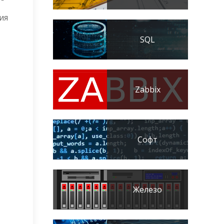
ия
SQL
Zabbix
Софт
Железо