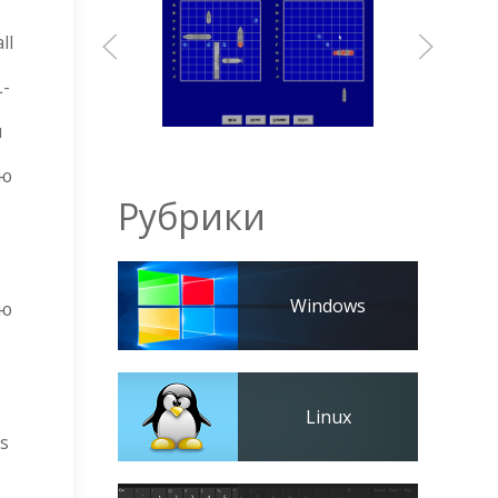
ll
L-
я
ью
Рубрики
Windows
ью
Linux
s