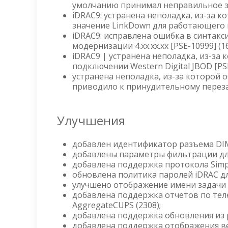
умолчанию принимал неправильное знач
iDRAC9: устранена неполадка, из-за к
значение LinkDown для работающего по
iDRAC9: исправлена ошибка в синтакси
модернизации 4.xx.xx.xx [PSE-10999] (1
iDRAC9 | устранена неполадка, из-за
подключении Western Digital JBOD [PSE
устранена неполадка, из-за которой
приводило к принудительному перезапу
Улучшения
добавлен идентификатор разъема DIMM
добавлены параметры фильтрации для 
добавлена поддержка протокола Simple C
обновлена политика паролей iDRAC дл
улучшено отображение имени задачи L
добавлена поддержка отчетов по теле
AggregateCUPS (2308);
добавлена поддержка обновления из р
добавлена поддержка отображения ве