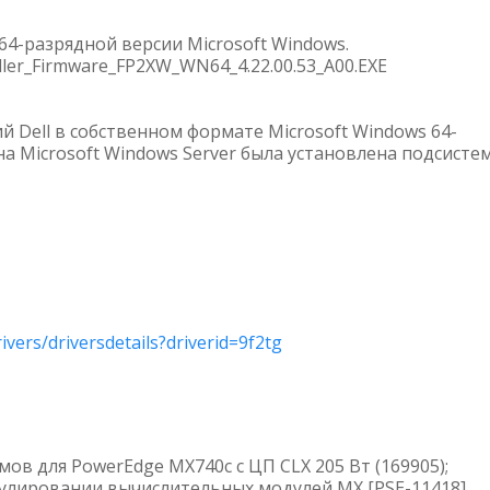
64-разрядной версии Microsoft Windows.
oller_Firmware_FP2XW_WN64_4.22.00.53_A00.EXE
 Dell в собственном формате Microsoft Windows 64-
на Microsoft Windows Server была установлена подсисте
vers/driversdetails?driverid=9f2tg
в для PowerEdge MX740c с ЦП CLX 205 Вт (169905);
гулировании вычислительных модулей MX [PSE-11418]