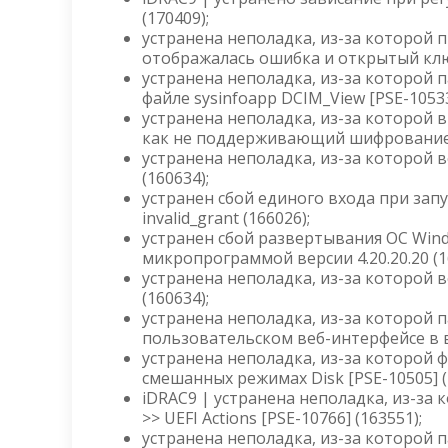
(170409);
устранена неполадка, из-за которой п
отображалась ошибка и открытый ключ 
устранена неполадка, из-за которой 
файле sysinfoapp DCIM_View [PSE-10533
устранена неполадка, из-за которой
как не поддерживающий шифрование [
устранена неполадка, из-за которой 
(160634);
устранен сбой единого входа при зап
invalid_grant (166026);
устранен сбой развертывания ОС Win
микропрограммой версии 4.20.20.20 (1
устранена неполадка, из-за которой 
(160634);
устранена неполадка, из-за которой
пользовательском веб-интерфейсе в вер
устранена неполадка, из-за которой 
смешанных режимах Disk [PSE-10505] (
iDRAC9 | устранена неполадка, из-за к
>> UEFI Actions [PSE-10766] (163551);
устранена неполадка, из-за которой па