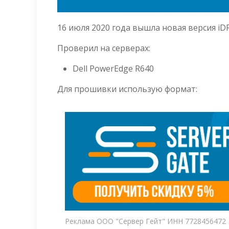
16 июля 2020 года вышла новая версия iD
Проверил на серверах:
Dell PowerEdge R640
Для прошивки использую формат:
Реклама ООО "Сервер Гейт" ИНН 7728456472