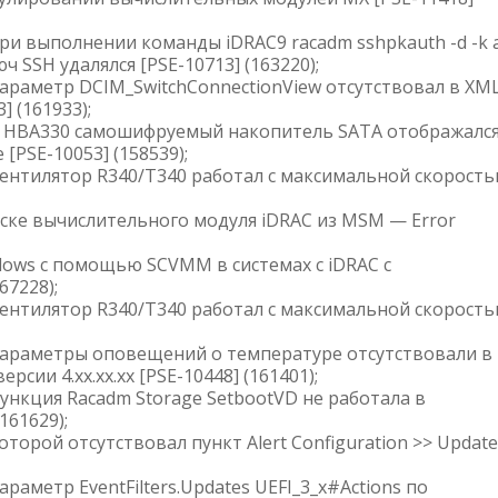
ри выполнении команды iDRAC9 racadm sshpkauth -d -k a
SSH удалялся [PSE-10713] (163220);
параметр DCIM_SwitchConnectionView отсутствовал в XM
] (161933);
 в HBA330 самошифруемый накопитель SATA отображалс
PSE-10053] (158539);
вентилятор R340/T340 работал с максимальной скорост
уске вычислительного модуля iDRAC из MSM — Error
dows с помощью SCVMM в системах с iDRAC с
67228);
вентилятор R340/T340 работал с максимальной скорост
 параметры оповещений о температуре отсутствовали в
сии 4.xx.xx.xx [PSE-10448] (161401);
функция Racadm Storage SetbootVD не работала в
161629);
оторой отсутствовал пункт Alert Configuration >> Update
раметр EventFilters.Updates UEFI_3_x#Actions по