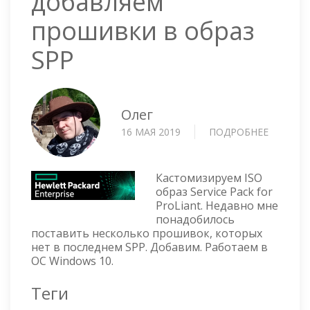
добавляем
прошивки в образ
SPP
Олег
16 МАЯ 2019
ПОДРОБНЕЕ
О
HPE
SPP
ISO
Кастомизируем ISO
CUSTOM
образ Service Pack for
ProLiant. Недавно мне
—
понадобилось
ДОБАВЛ
поставить несколько прошивок, которых
ПРОШИ
нет в последнем SPP. Добавим. Работаем в
В
ОС Windows 10.
ОБРАЗ
SPP
Теги