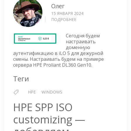
Олег
15 ЯНВАРЯ 2024
ПОДРОБНЕЕ
О
ILO
5
Сегодня будем
—
настраивать
AD
доменную
АУТЕНТИФИКАЦИЯ
аутентификацию в iLO 5 для дежурной
ДЛЯ
смены. Настраивать будем на примере
ДЕЖУРНОЙ
сервера HPE Proliant DL360 Gen10.
СМЕНЫ
Теги
HPE
WINDOWS
HPE SPP ISO
customizing —