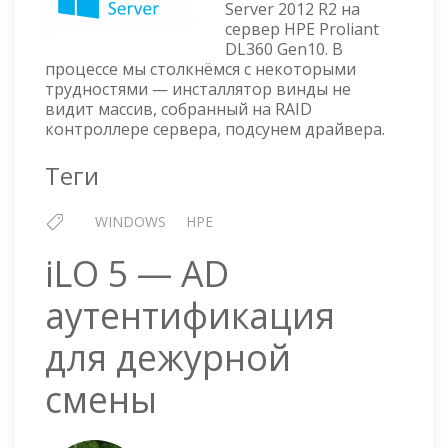
Server 2012 R2 на
—
сервер HPE Proliant
УСТАНОВКА
DL360 Gen10. В
НА
процессе мы столкнёмся с некоторыми
СЕРВЕР
трудностями — инсталлятор винды не
HPE
видит массив, собранный на RAID
PROLIANT
контроллере сервера, подсунем драйвера.
DL360
GEN10
Теги
WINDOWS
HPE
iLO 5 — AD
аутентификация
для дежурной
смены