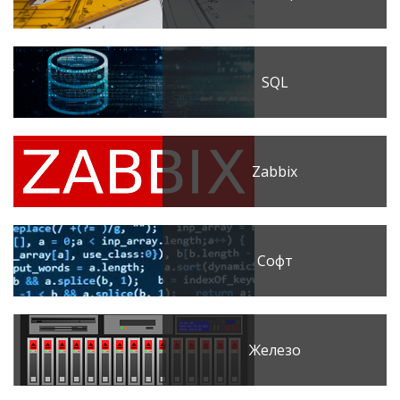
SQL
Zabbix
Софт
Железо