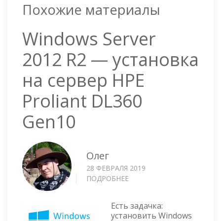
Похожие материалы
Windows Server
2012 R2 — установка
на сервер HPE
Proliant DL360
Gen10
Олег
28 ФЕВРАЛЯ 2019
ПОДРОБНЕЕ
О
WINDOWS
SERVER
Есть задачка:
2012
установить Windows
R2