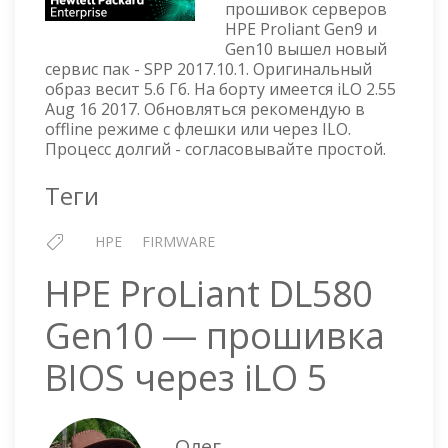
прошивок серверов
FOR
HPE Proliant Gen9 и
PROLIANT
Gen10 вышел новый
—
сервис пак - SPP 2017.10.1. Оригинальный
VERSION
образ весит 5.6 Гб. На борту имеется iLO 2.55
2017.10.1
Aug 16 2017. Обновляться рекомендую в
offline режиме с флешки или через ILO.
Процесс долгий - согласовывайте простой.
Теги
HPE
FIRMWARE
HPE ProLiant DL580
Gen10 — прошивка
BIOS через iLO 5
Олег