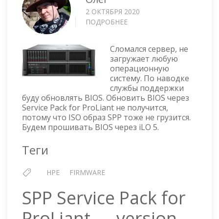
2 ОКТЯБРЯ 2020
ПОДРОБНЕЕ
О
HPE
PROLIANT
Сломался сервер, не
DL580
загружает любую
GEN10
операционную
—
систему. По наводке
ПРОШИВКА
службы поддержки
BIOS
буду обновлять BIOS. Обновить BIOS через
ЧЕРЕЗ
Service Pack for ProLiant не получится,
ILO
потому что ISO образ SPP тоже не грузится.
5
Будем прошивать BIOS через iLO 5.
Теги
HPE
FIRMWARE
SPP Service Pack for
ProLiant — version