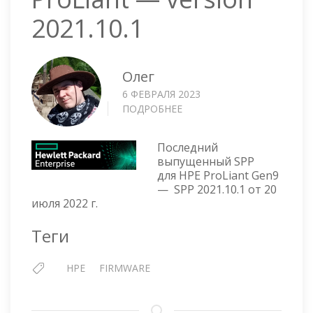
2021.10.1
Олег
6 ФЕВРАЛЯ 2023
ПОДРОБНЕЕ
О
SPP
SERVICE
Последний
PACK
выпущенный SPP
FOR
для HPE ProLiant Gen9
PROLIANT
— SPP 2021.10.1 от 20
—
июля 2022 г.
VERSION
2021.10.1
Теги
HPE
FIRMWARE