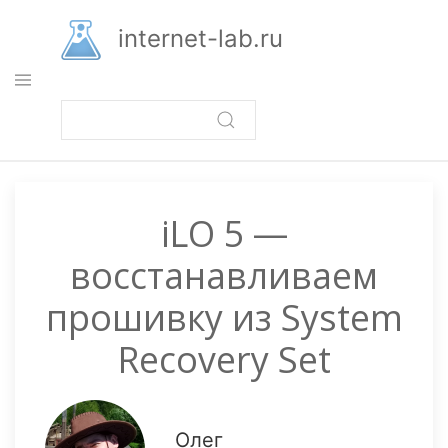
Перейти
к
internet-lab.ru
основному
содержанию
iLO 5 —
восстанавливаем
прошивку из System
Recovery Set
Олег