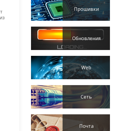
Прошивки
ют
из
Обновления
Web
Сеть
.
Почта