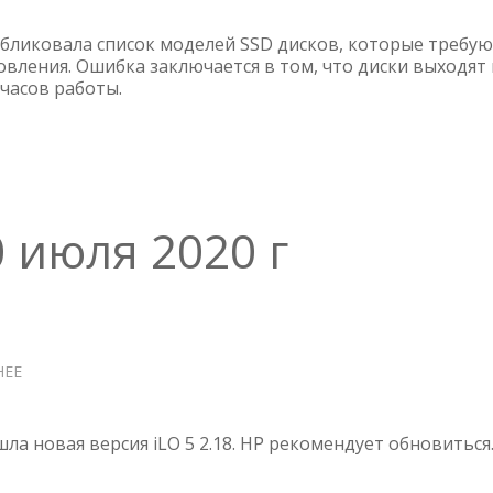
—
SSD
бликовала список моделей SSD дисков, которые требу
ДИСКИ
овления. Ошибка заключается в том, что диски выходят 
 часов работы.
ПЕРЕСТАЮТ
РАБОТАТЬ
ПОСЛЕ
32768
ЧАСОВ
10 июля 2020 г
НЕЕ
О
ILO
5
V
шла новая версия iLO 5 2.18. HP рекомендует обновиться
2.18
ОТ