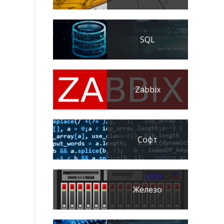
SQL
Zabbix
Софт
Железо