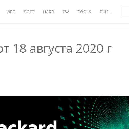
VIRT
SOFT
HARD
FW
TOOLS
ЕЩЁ…
 от 18 августа 2020 г