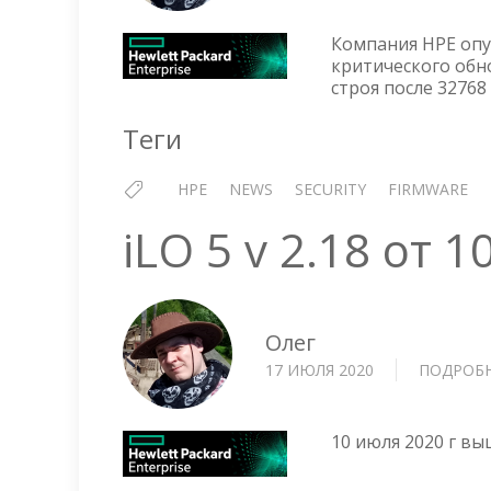
Компания HPE опу
критического обн
строя после 32768
Теги
HPE
NEWS
SECURITY
FIRMWARE
iLO 5 v 2.18 от 
Олег
17 ИЮЛЯ 2020
ПОДРОБ
10 июля 2020 г вы