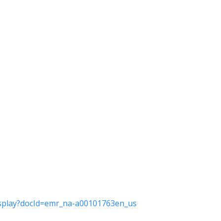
isplay?docId=emr_na-a00101763en_us