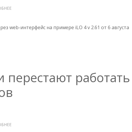
ОБНЕЕ
О
ПРОШИВКА
ILO
ез web-интерфейс на примере iLO 4 v 2.61 от 6 августа
и перестают работать
ов
ОБНЕЕ
О
HPE