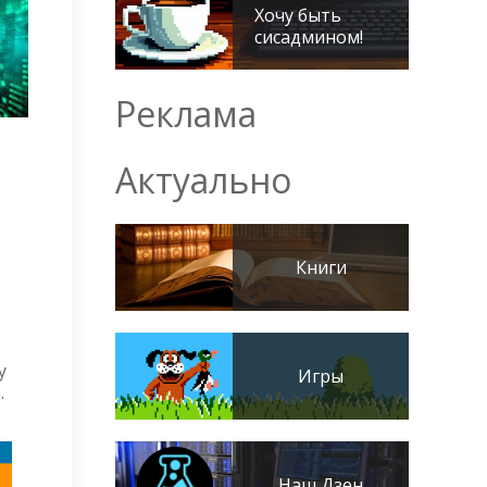
Хочу быть
сисадмином!
Реклама
Актуально
Книги
y
Игры
.
Наш Дзен