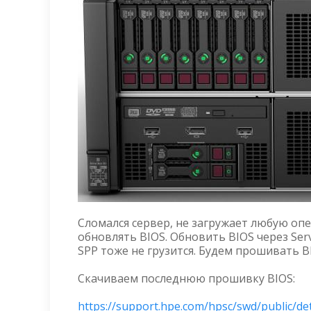
Сломался сервер, не загружает любую оп
обновлять BIOS. Обновить BIOS через Servi
SPP тоже не грузится. Будем прошивать BI
Скачиваем последнюю прошивку BIOS:
https://support.hpe.com/hpsc/swd/public/