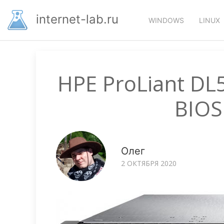
Перейти
Основная
к
internet-lab.ru
WINDOWS
LINUX
основному
навигация
содержанию
HPE ProLiant D
BIOS
Олег
2 ОКТЯБРЯ 2020