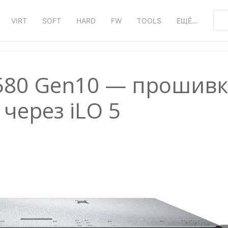
VIRT
SOFT
HARD
FW
TOOLS
ЕЩЁ…
L580 Gen10 — прошив
 через iLO 5