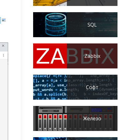
SQL
Zabbix
Софт
Железо