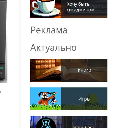
Хочу быть
сисадмином!
Реклама
Актуально
Книги
у
Игры
Наш Дзен