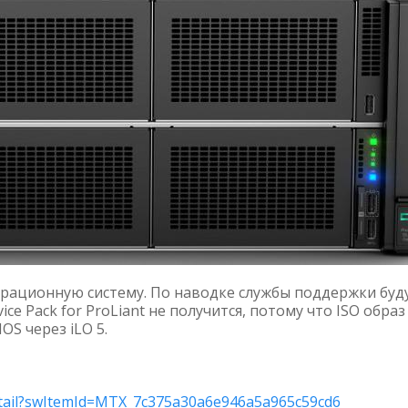
ерационную систему. По наводке службы поддержки буд
ce Pack for ProLiant не получится, потому что ISO образ
OS через iLO 5.
detail?swItemId=MTX_7c375a30a6e946a5a965c59cd6