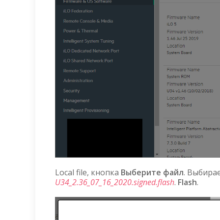
Local file, кнопка
Выберите файл
. Выбира
U34_2.36_07_16_2020.signed.flash
.
Flash
.