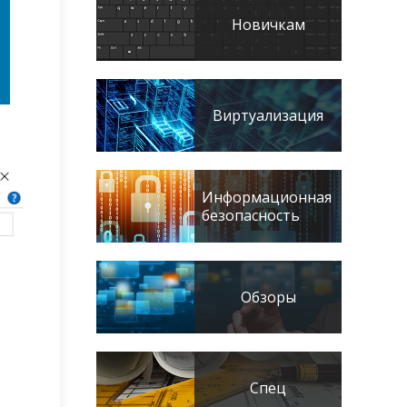
Новичкам
Виртуализация
Информационная
безопасность
Обзоры
Спец