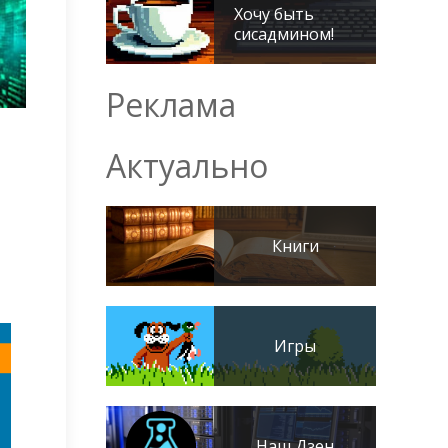
Хочу быть
сисадмином!
Реклама
Актуально
Книги
Игры
Наш Дзен