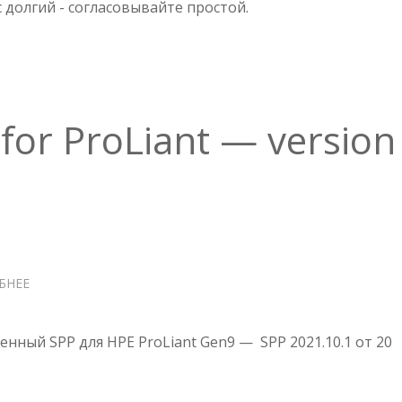
с долгий - согласовывайте простой.
—
VERSION
2017.10.1
 for ProLiant — version
БНЕЕ
О
SPP
SERVICE
PACK
ный SPP для HPE ProLiant Gen9 — SPP 2021.10.1 от 20
FOR
PROLIANT
—