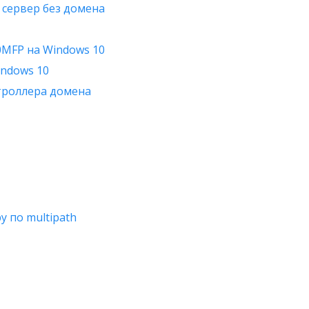
 сервер без домена
0MFP на Windows 10
indows 10
нтроллера домена
у по multipath