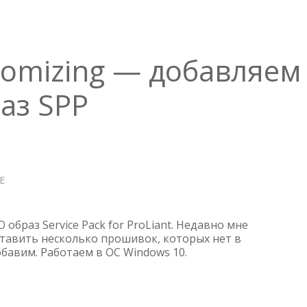
VERSION
2021.10.1
tomizing — добавляем
аз SPP
Е
О
HPE
SPP
ISO
 образ Service Pack for ProLiant. Недавно мне
CUSTOMIZING
тавить несколько прошивок, которых нет в
бавим. Работаем в ОС Windows 10.
—
ДОБАВЛЯЕМ
ПРОШИВКИ
В