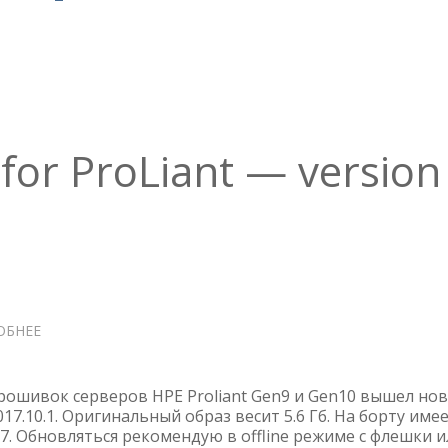
 for ProLiant — version
ОБНЕЕ
О
SPP
SERVICE
PACK
рошивок серверов HPE Proliant Gen9 и Gen10 вышел но
FOR
017.10.1. Оригинальный образ весит 5.6 Гб. На борту име
017. Обновляться рекомендую в offline режиме с флешки 
PROLIANT