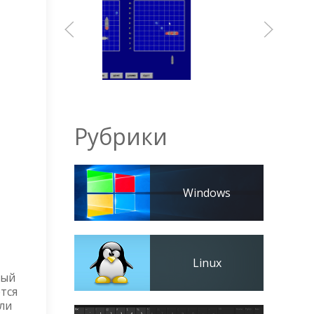
Рубрики
Windows
Linux
вый
ется
или