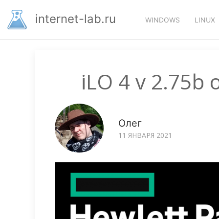
Перейти
Основная
к
internet-lab.ru
WINDOWS
LINUX
основному
навигация
содержанию
iLO 4 v 2.75b 
Олег
11 ЯНВАРЯ 2021