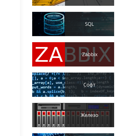
SQL
Zabbix
Софт
Железо