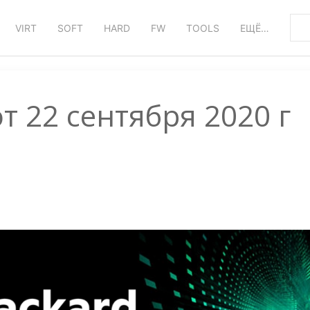
VIRT
SOFT
HARD
FW
TOOLS
ЕЩЁ…
от 22 сентября 2020 г