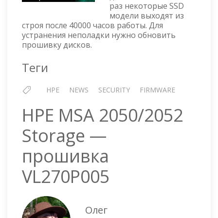
ДИСКИ
раз некоторые SSD
ПЕРЕСТАЮТ
модели выходят из
РАБОТАТЬ
строя после 40000 часов работы. Для
ПОСЛЕ
устранения неполадки нужно обновить
40000
прошивку дисков.
ЧАСОВ
Теги
HPE
NEWS
SECURITY
FIRMWARE
HPE MSA 2050/2052
Storage —
прошивка
VL270P005
Олег