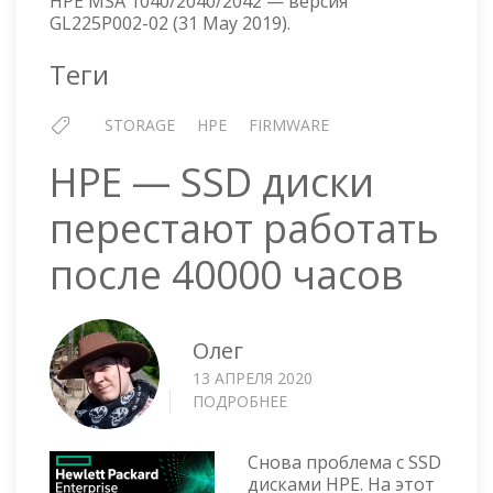
HPE MSA 1040/2040/2042 — версия
ПРОШИ
GL225P002-02 (31 May 2019).
GL225P
02
Теги
STORAGE
HPE
FIRMWARE
HPE — SSD диски
перестают работать
после 40000 часов
Олег
13 АПРЕЛЯ 2020
ПОДРОБНЕЕ
О
HPE
—
Снова проблема с SSD
SSD
дисками HPE. На этот