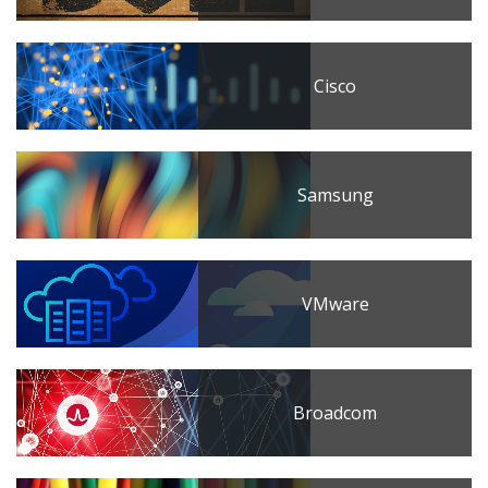
Cisco
Samsung
VMware
Broadcom