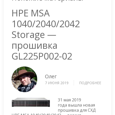
HPE MSA
1040/2040/2042
Storage —
прошивка
GL225P002-02
Олег
7 ИЮНЯ 2019
ПОДРОБНЕЕ
О
HPE
MSA
1040/20
31 мая 2019
STORA
года вышла новая
прошивка для СХД
—