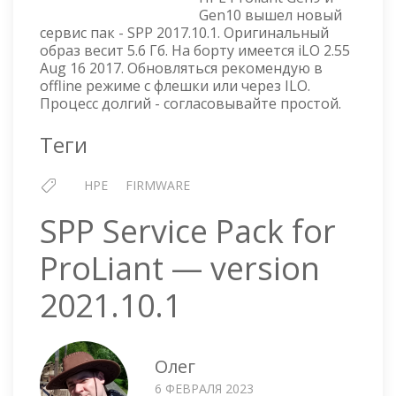
PROLIANT
Gen10 вышел новый
—
сервис пак - SPP 2017.10.1. Оригинальный
VERSION
образ весит 5.6 Гб. На борту имеется iLO 2.55
2017.10.1
Aug 16 2017. Обновляться рекомендую в
offline режиме с флешки или через ILO.
Процесс долгий - согласовывайте простой.
Теги
HPE
FIRMWARE
SPP Service Pack for
ProLiant — version
2021.10.1
Олег
6 ФЕВРАЛЯ 2023