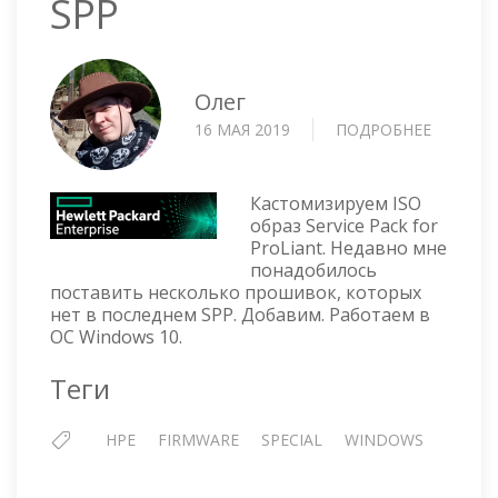
SPP
Олег
16 МАЯ 2019
ПОДРОБНЕЕ
О
HPE
SPP
ISO
Кастомизируем ISO
CUSTOM
образ Service Pack for
ProLiant. Недавно мне
—
понадобилось
ДОБАВЛ
поставить несколько прошивок, которых
ПРОШИ
нет в последнем SPP. Добавим. Работаем в
В
ОС Windows 10.
ОБРАЗ
SPP
Теги
HPE
FIRMWARE
SPECIAL
WINDOWS