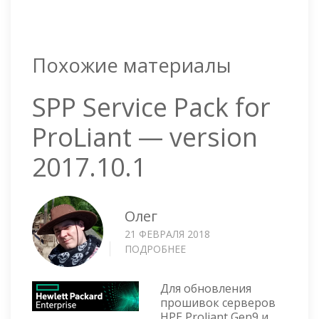
Похожие материалы
SPP Service Pack for
ProLiant — version
2017.10.1
Олег
21 ФЕВРАЛЯ 2018
ПОДРОБНЕЕ
О
SPP
SERVICE
Для обновления
PACK
прошивок серверов
FOR
HPE Proliant Gen9 и