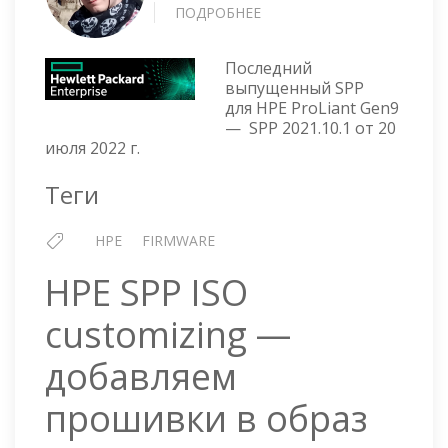
ПОДРОБНЕЕ
О
SPP
SERVICE
Последний
PACK
выпущенный SPP
FOR
для HPE ProLiant Gen9
PROLIANT
— SPP 2021.10.1 от 20
—
июля 2022 г.
VERSION
2021.10.1
Теги
HPE
FIRMWARE
HPE SPP ISO
customizing —
добавляем
прошивки в образ