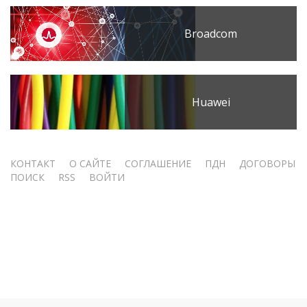
Broadcom
Huawei
Меню
КОНТАКТ
О САЙТЕ
СОГЛАШЕНИЕ
ПДН
ДОГОВОРЫ
ПОИСК
RSS
ВОЙТИ
учётной
записи
пользователя