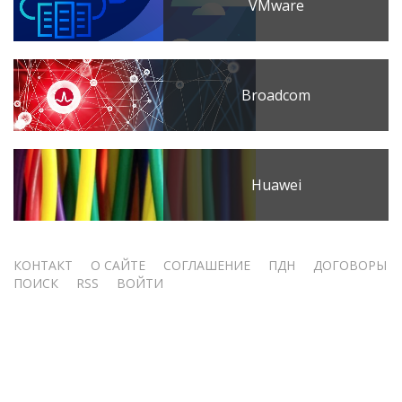
VMware
Broadcom
Huawei
Меню
КОНТАКТ
О САЙТЕ
СОГЛАШЕНИЕ
ПДН
ДОГОВОРЫ
ПОИСК
RSS
ВОЙТИ
учётной
записи
пользователя