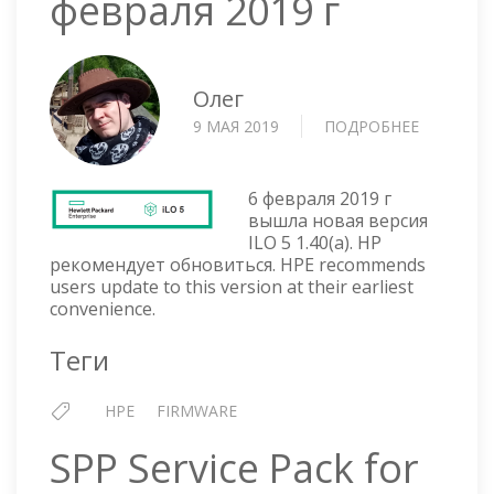
февраля 2019 г
Олег
9 МАЯ 2019
ПОДРОБНЕЕ
О
ILO
5
V
6 февраля 2019 г
1.40(A)
вышла новая версия
ILO 5 1.40(a). HP
ОТ
рекомендует обновиться. HPE recommends
6
users update to this version at their earliest
ФЕВРАЛЯ
convenience.
2019
Г
Теги
HPE
FIRMWARE
SPP Service Pack for