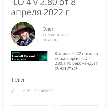
iLO 4 v 2.80 от 8
апреля 2022 г
Олег
11 МАРТА 2023
ПОДРОБНЕЕ
О
ILO
4
8 апреля 2022 г вышла
V
новая версия iLO 4 —
2.80
2.80. HPE рекомендует
ОТ
обновиться.
8
АПРЕЛЯ
Теги
2022
Г
HPE
FIRMWARE