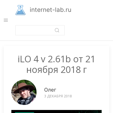
Перейти
к
internet-lab.ru
основному
содержанию
iLO 4 v 2.61b от 21
ноября 2018 г
Олег
3 ДЕКАБРЯ 2018