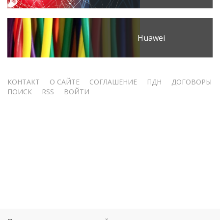
Huawei
Меню
КОНТАКТ
О САЙТЕ
СОГЛАШЕНИЕ
ПДН
ДОГОВОРЫ
ПОИСК
RSS
ВОЙТИ
учётной
записи
пользователя