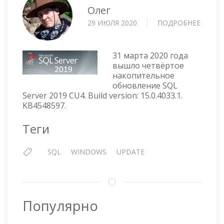
Олег
29 ИЮЛЯ 2020
ПОДРОБНЕЕ
О
НАКО
ОБНО
SQL
31 марта 2020 года
SERVE
вышло четвёртое
накопительное
2019
обновление SQL
CU4
Server 2019 CU4. Build version: 15.0.4033.1.
KB4548597.
Теги
SQL
WINDOWS
UPDATE
Популярно