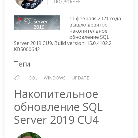
ПОДРОБНЕЕ
О
НАКОПИТЕЛЬНОЕ
ОБНОВЛЕНИЕ
11 февраля 2021 года
SQL
вышло девятое
SERVER
накопительное
2019
обновление SQL
CU9
Server 2019 CU9. Build version: 15.0.4102.2.
KB5000642.
Теги
SQL
WINDOWS
UPDATE
Накопительное
обновление SQL
Server 2019 CU4