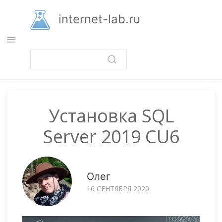
Перейти
к
internet-lab.ru
основному
содержанию
Установка SQL
Server 2019 CU6
Олег
16 СЕНТЯБРЯ 2020