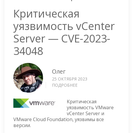
Критическая
уязвимость vCenter
Server — CVE-2023-
34048
Олег
25 ОКТЯБРЯ 2023
ПОДРОБНЕЕ
О
КРИТИЧЕСКАЯ
УЯЗВИМОСТЬ
Критическая
VCENTER
уязвимость VMware
SERVER
vCenter Server и
—
VMware Cloud Foundation, уязвимы все
CVE-
версии.
2023-