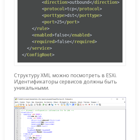
<
direction
>
outbound
</
direction
>
<
protocol
>
tcp
</
protocol
>
<
porttype
>
dst
</
porttype
>
<
port
>
25
</
port
>
</
rule
>
<
enabled
>
false
</
enabled
>
<
required
>
false
</
required
>
</
service
>
</
ConfigRoot
>
Структуру XML можно посмотреть в ESXi.
Идентификаторы сервисов должны быть
уникальными.