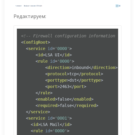
Редактируем:
<!-- Firewall configuration information for fw 
<
ConfigRoot
>
<
service
id
=
'0000'
>
<
id
>
LSA UI
</
id
>
<
rule
id
=
'0000'
>
<
direction
>
inbound
</
direction
>
<
protocol
>
tcp
</
protocol
>
<
porttype
>
dst
</
porttype
>
<
port
>
2463
</
port
>
</
rule
>
<
enabled
>
false
</
enabled
>
<
required
>
false
</
required
>
</
service
>
<
service
id
=
'0001'
>
<
id
>
LSA Mail
</
id
>
<
rule
id
=
'0000'
>