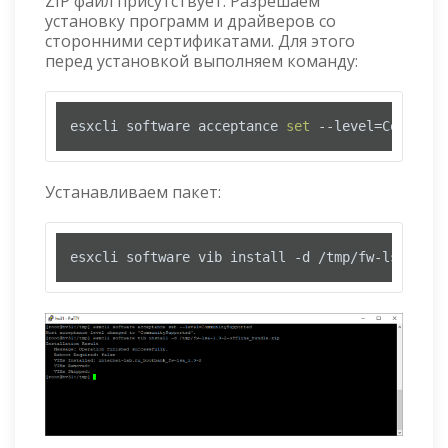
ZIP файл присутствует. Разрешаем
установку программ и драйверов со
сторонними сертификатами. Для этого
перед установкой выполняем команду:
esxcli software acceptance 
set
 --level=Communit
Устанавливаем пакет:
esxcli software vib install -d /tmp/fw-lsa-1.0-