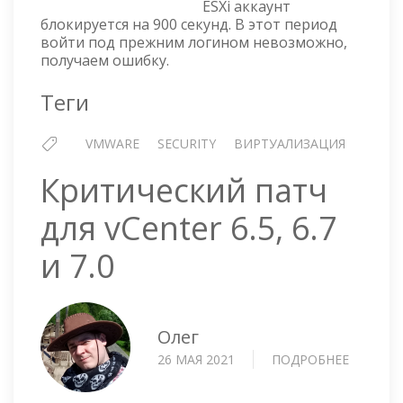
ESXi аккаунт
LOGIN
блокируется на 900 секунд. В этот период
DUE
войти под прежним логином невозможно,
TO
получаем ошибку.
AN
INCORR
Теги
USER
NAME
OR
VMWARE
SECURITY
ВИРТУАЛИЗАЦИЯ
PASSWO
Критический патч
для vCenter 6.5, 6.7
и 7.0
Олег
26 МАЯ 2021
ПОДРОБНЕЕ
О
КРИТИЧ
ПАТЧ