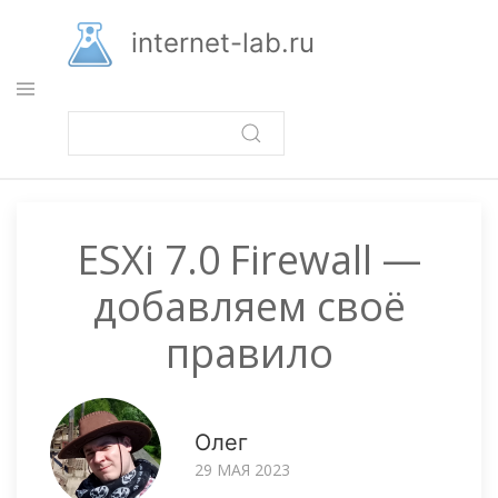
Перейти
к
internet-lab.ru
основному
содержанию
ESXi 7.0 Firewall —
добавляем своё
правило
Олег
29 МАЯ 2023