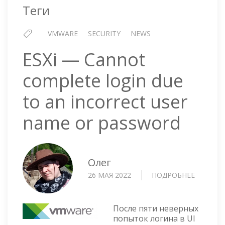
34048
Теги
VMWARE
SECURITY
NEWS
ESXi — Cannot
complete login due
to an incorrect user
name or password
Олег
26 МАЯ 2022
ПОДРОБНЕЕ
О
ESXI
—
CANNOT
После пяти неверных
COMPLE
попыток логина в UI