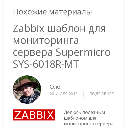
Похожие материалы
Zabbix шаблон для
мониторинга
сервера Supermicro
SYS-6018R-MT
Олег
20 ИЮЛЯ 2018
ПОДРОБНЕЕ
О
ZABBI
ШАБЛ
ДЛЯ
Делюсь полезным
МОНИ
шаблоном для
мониторинга сервера
СЕРВЕ