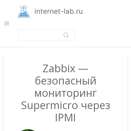
Перейти
к
internet-lab.ru
основному
содержанию
Zabbix —
безопасный
мониторинг
Supermicro через
IPMI