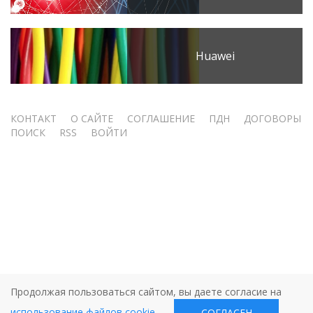
Huawei
Меню
КОНТАКТ
О САЙТЕ
СОГЛАШЕНИЕ
ПДН
ДОГОВОРЫ
ПОИСК
RSS
ВОЙТИ
учётной
записи
пользователя
Продолжая пользоваться сайтом, вы даете согласие на
использование файлов cookie
.
СОГЛАСЕН