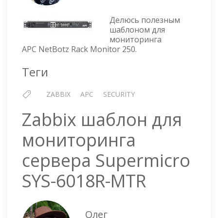
ШАБЛО
ДЛЯ
Делюсь полезным
МОНИТ
шаблоном для
мониторинга
NETBO
APC NetBotz Rack Monitor 250.
RACK
MONIT
Теги
250
ZABBIX
APC
SECURITY
Zabbix шаблон для
мониторинга
сервера Supermicro
SYS-6018R-MTR
Олег