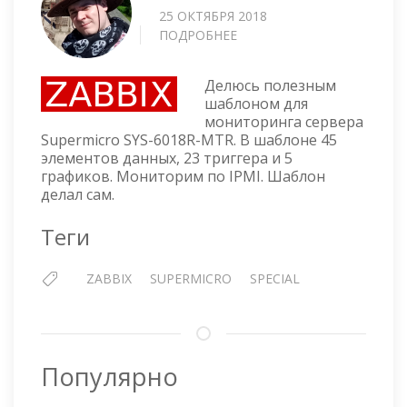
25 ОКТЯБРЯ 2018
ПОДРОБНЕЕ
О
ZABBIX
ШАБЛОН
Делюсь полезным
ДЛЯ
шаблоном для
МОНИТОРИНГА
мониторинга сервера
СЕРВЕРА
Supermicro SYS-6018R-MTR. В шаблоне 45
SUPERMICRO
элементов данных, 23 триггера и 5
SYS-
графиков. Мониторим по IPMI. Шаблон
6018R-
делал сам.
MTR
Теги
ZABBIX
SUPERMICRO
SPECIAL
Популярно