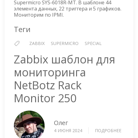
Supermicro SYS-6018R-MT. В шаблоне 44
SUPER
элемента данных, 22 триггера и 5 графиков.
SYS-
Мониторим по IPMI.
6018R-
MT
Теги
ZABBIX
SUPERMICRO
SPECIAL
Zabbix шаблон для
мониторинга
NetBotz Rack
Monitor 250
Олег
4 ИЮНЯ 2024
ПОДРОБНЕЕ
О
ZABBIX