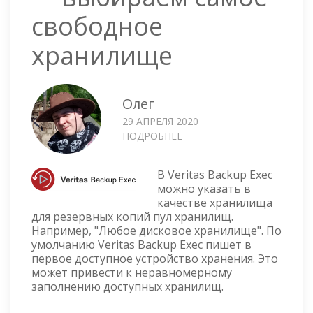
свободное
хранилище
Олег
29 АПРЕЛЯ 2020
ПОДРОБНЕЕ
О
VERITAS
BACKUP
В Veritas Backup Exec
EXEC
можно указать в
—
качестве хранилища
ВЫБИРАЕМ
для резервных копий пул хранилищ.
САМОЕ
Например, "Любое дисковое хранилище". По
СВОБОДНОЕ
умолчанию Veritas Backup Exec пишет в
ХРАНИЛИЩЕ
первое доступное устройство хранения. Это
может привести к неравномерному
заполнению доступных хранилищ.