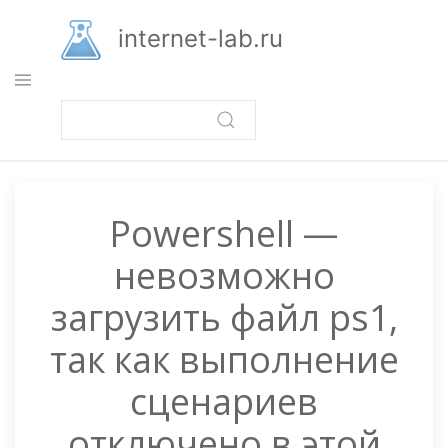
Перейти
к
internet-lab.ru
основному
содержанию
Powershell —
невозможно
загрузить файл ps1,
так как выполнение
сценариев
отключено в этой