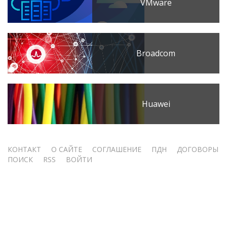
VMware
Broadcom
Huawei
Меню
КОНТАКТ
О САЙТЕ
СОГЛАШЕНИЕ
ПДН
ДОГОВОРЫ
ПОИСК
RSS
ВОЙТИ
учётной
записи
пользователя