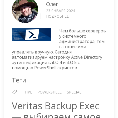
Олег
23 ЯНВАРЯ 2024
ПОДРОБНЕЕ
О
ILO
—
Чем больше серверов
НАСТРОЙКА
у системного
ACTIVE
администратора, тем
DIRECTORY
сложнее ими
АУТЕНТИФИКАЦИИ
управлять вручную. Сегодня
ЧЕРЕЗ
автоматизируем настройку Active Directory
POWERSHELL
аутентификации в iLO 4 и iLO 5 с
помощью PowerShell скриптов.
Теги
HPE
POWERSHELL
SPECIAL
Veritas Backup Exec
— выбираем самое