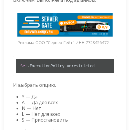
Включим. Выполняем под админом:
Реклама ООО "Сервер Гейт" ИНН 7728456472
Set
-ExecutionPolicy unrestricted
И выбрать опцию.
Y — Да
A — Да для всех
N — Нет
L — Нет для всех
S — Приостановить