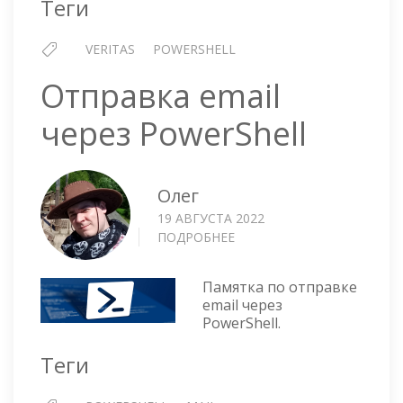
Теги
VERITAS
POWERSHELL
Отправка email
через PowerShell
Олег
19 АВГУСТА 2022
ПОДРОБНЕЕ
О
ОТПРАВКА
EMAIL
Памятка по отправке
ЧЕРЕЗ
email через
POWERSHELL
PowerShell.
Теги