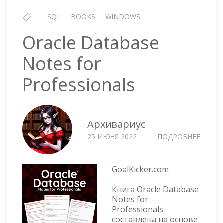
SQL
BOOKS
WINDOWS
Oracle Database
Notes for
Professionals
Архивариус
25 ИЮНЯ 2022
ПОДРОБНЕЕ
О
ORACL
DATAB
NOTE
GoalKicker.com
FOR
Книга Oracle Database
PROFE
Notes for
Professionals
составлена на основе