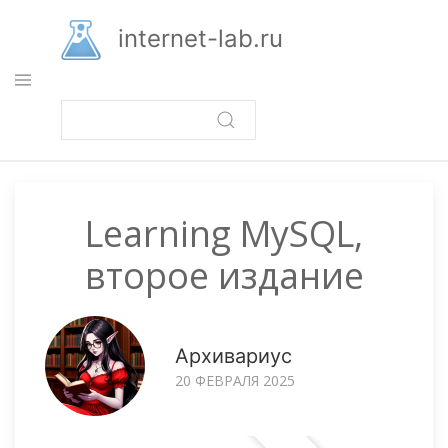
Перейти
к
internet-lab.ru
основному
содержанию
Learning MySQL,
второе издание
Архивариус
20 ФЕВРАЛЯ 2025