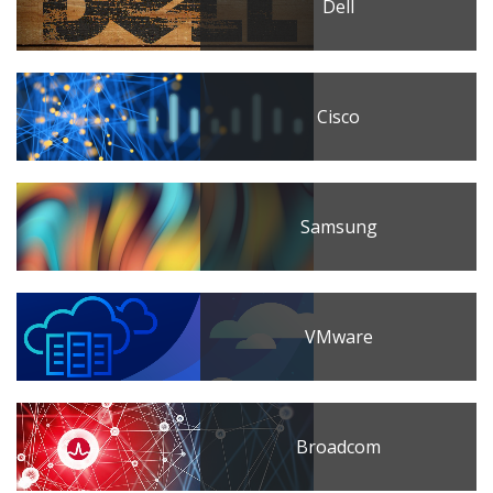
Dell
Cisco
Samsung
VMware
Broadcom