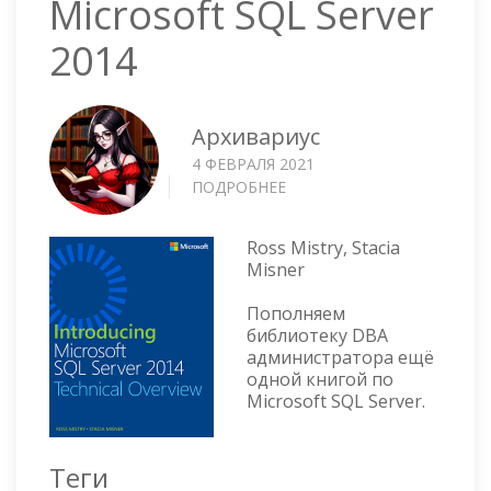
Microsoft SQL Server
2014
Архивариус
4 ФЕВРАЛЯ 2021
ПОДРОБНЕЕ
О
INTRODUCING
MICROSOFT
Ross Mistry, Stacia
SQL
Misner
SERVER
2014
Пополняем
библиотеку DBA
администратора ещё
одной книгой по
Microsoft SQL Server.
Теги