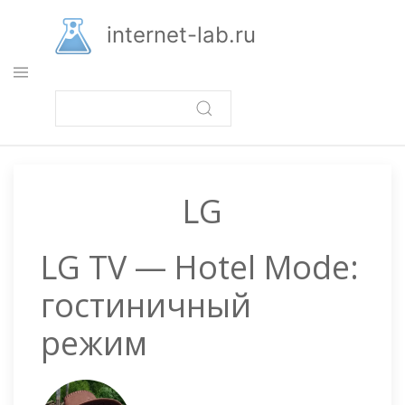
Перейти
к
internet-lab.ru
основному
содержанию
LG
LG TV — Hotel Mode:
гостиничный
режим