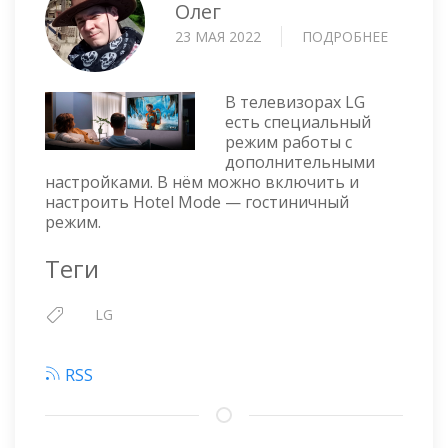
Олег
23 МАЯ 2022
ПОДРОБНЕЕ
О
LG
TV
—
В телевизорах LG
HOTEL
есть специальный
режим работы с
MODE:
дополнительными
ГОСТИ
настройками. В нём можно включить и
РЕЖИМ
настроить Hotel Mode — гостиничный
режим.
Теги
LG
RSS