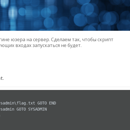
ине юзера на сервер. Сделаем так, чтобы скрипт
ующих входах запускаться не будет.
t.
sadmin\flag.txt GOTO END

sadmin GOTO SYSADMIN


