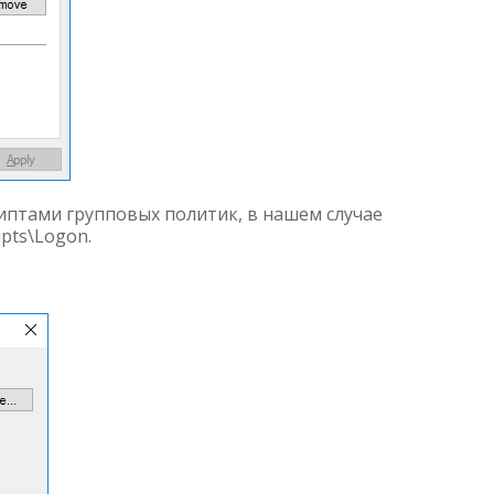
риптами групповых политик, в нашем случае
ipts\Logon.