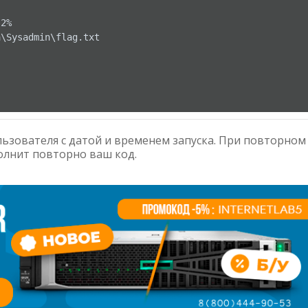
\Sysadmin\flag.txt

ользователя с датой и временем запуска. При повторном
полнит повторно ваш код.