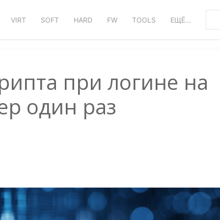
VIRT
SOFT
HARD
FW
TOOLS
ЕЩЁ…
крипта при логине на
ер один раз