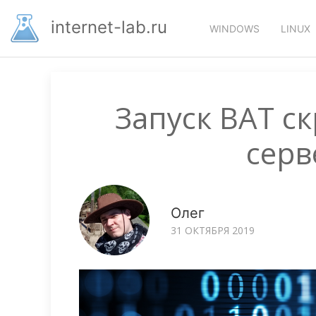
Перейти
Основная
к
internet-lab.ru
WINDOWS
LINUX
основному
навигация
содержанию
Запуск BAT с
серв
Олег
31 ОКТЯБРЯ 2019