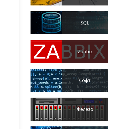
SQL
Zabbix
Софт
Железо