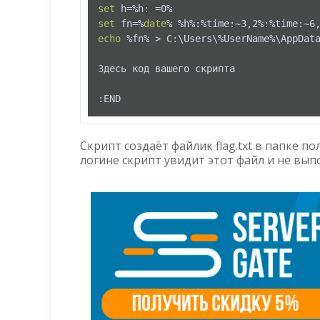
set
set
 fn=%
date
echo
 %fn% > C:\Users\%UserName%\AppData
Здесь код вашего скрипта

:END
Скрипт создаёт файлик flag.txt в папке п
логине скрипт увидит этот файл и не вы