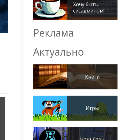
Хочу быть
сисадмином!
Реклама
Актуально
Книги
Игры
Наш Дзен