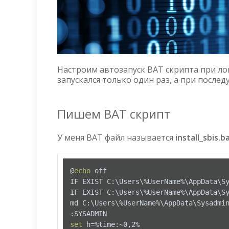
Настроим автозапуск BAT скрипта при лог
запускался только один раз, а при послед
Пишем BAT скрипт
У меня BAT файл называется
install_sbis.ba
@
echo
 off

IF EXIST C:\Users\%UserName%\AppData\Sy
IF EXIST C:\Users\%UserName%\AppData\Sy
md C:\Users\%UserName%\AppData\Sysadmin
set