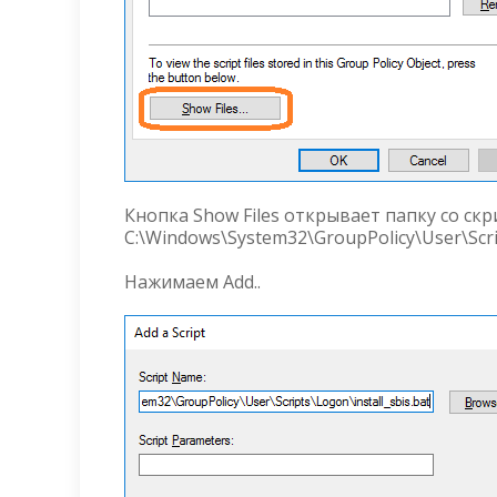
Кнопка Show Files открывает папку со ск
C:\Windows\System32\GroupPolicy\User\Scr
Нажимаем Add..