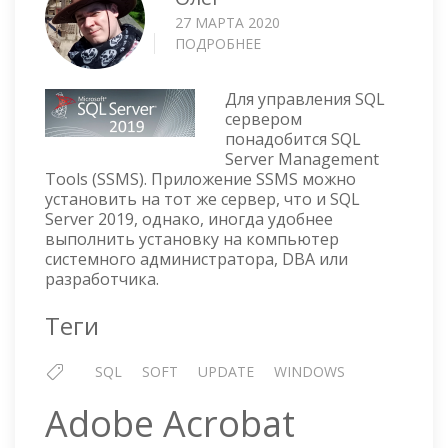
27 МАРТА 2020
ПОДРОБНЕЕ
О
УСТАНОВКА
SQL
Для управления SQL
SERVER
сервером
MANAGEMENT
понадобится SQL
TOOLS
Server Management
—
Tools (SSMS). Приложение SSMS можно
SSMS
установить на тот же сервер, что и SQL
Server 2019, однако, иногда удобнее
выполнить установку на компьютер
системного администратора, DBA или
разработчика.
Теги
SQL
SOFT
UPDATE
WINDOWS
Adobe Acrobat