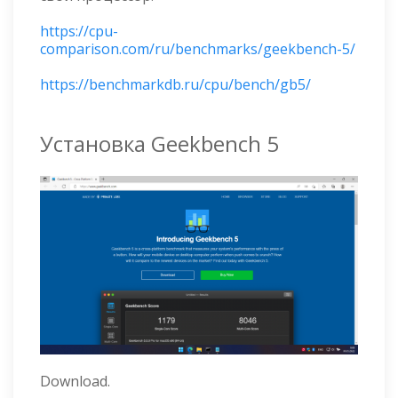
https://cpu-
comparison.com/ru/benchmarks/geekbench-5/
https://benchmarkdb.ru/cpu/bench/gb5/
Установка Geekbench 5
Download.