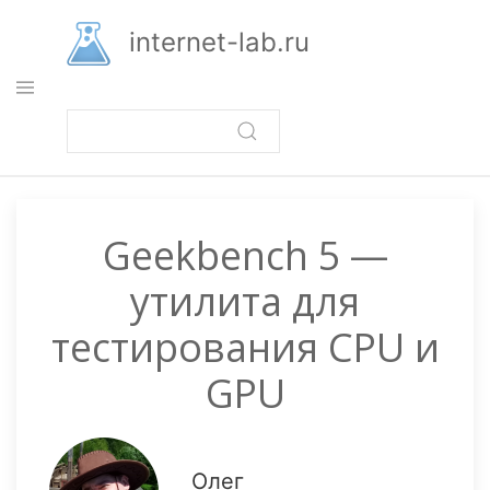
Перейти
к
internet-lab.ru
основному
содержанию
Geekbench 5 —
утилита для
тестирования CPU и
GPU
Олег