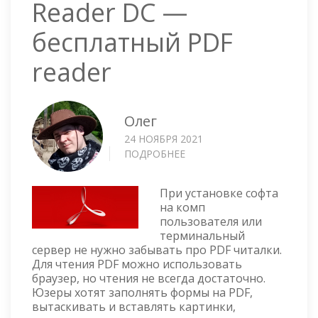
Reader DC —
бесплатный PDF
reader
Олег
24 НОЯБРЯ 2021
ПОДРОБНЕЕ
О
ADOBE
ACROBAT
При установке софта
READER
на комп
DC
пользователя или
—
терминальный
БЕСПЛАТНЫЙ
сервер не нужно забывать про PDF читалки.
PDF
Для чтения PDF можно использовать
READER
браузер, но чтения не всегда достаточно.
Юзеры хотят заполнять формы на PDF,
вытаскивать и вставлять картинки,