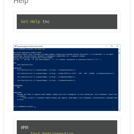
Help
Get-Help
 tnc
ИМЯ

Test-NetConnection