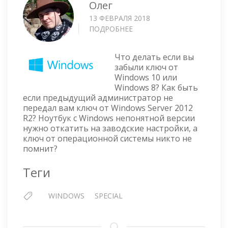
Олег
13 ФЕВРАЛЯ 2018
ПОДРОБНЕЕ
О
VBS
СКРИПТ
Что делать если вы
ДЛЯ
забыли ключ от
ОПРЕДЕЛЕНИЯ
Windows 10 или
КЛЮЧА
Windows 8? Как быть
WINDOWS
если предыдущий администратор не
передал вам ключ от Windows Server 2012
R2? Ноутбук с Windows непонятной версии
нужно откатить на заводские настройки, а
ключ от операционной системы никто не
помнит?
Теги
WINDOWS
SPECIAL