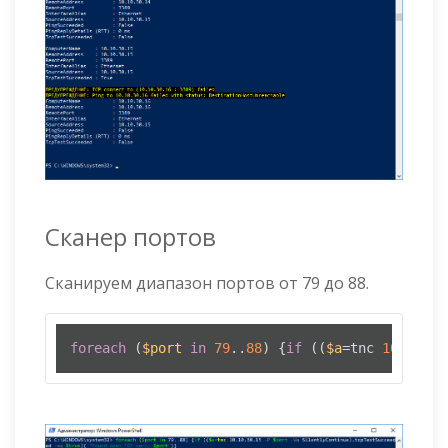
Сканер портов
Сканируем диапазон портов от 79 до 88.
foreach
 (
$port
in
79
..
88
) {
if
 ((
$a
=tnc 
10.10
.
30