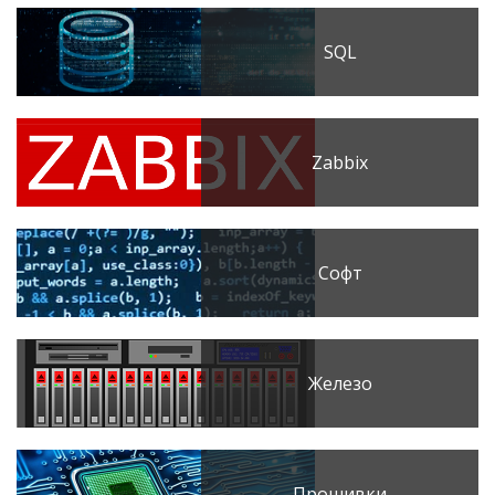
SQL
Zabbix
Софт
Железо
Прошивки