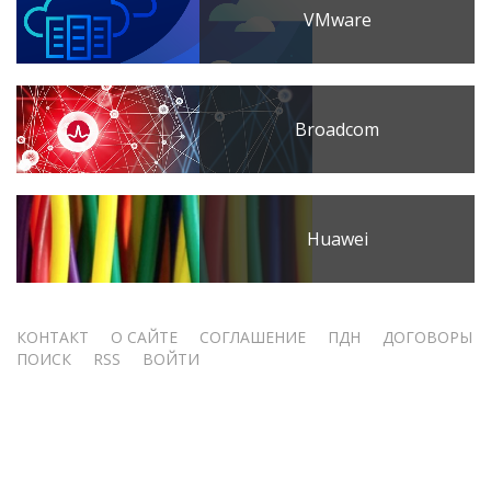
VMware
Broadcom
Huawei
Меню
КОНТАКТ
О САЙТЕ
СОГЛАШЕНИЕ
ПДН
ДОГОВОРЫ
ПОИСК
RSS
ВОЙТИ
учётной
записи
пользователя