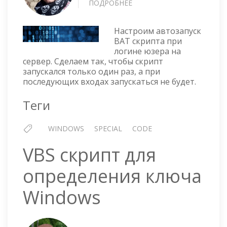
ПОДРОБНЕЕ
О
ЗАПУСК
BAT
Настроим автозапуск
СКРИПТА
BAT скрипта при
ПРИ
логине юзера на
ЛОГИНЕ
сервер. Сделаем так, чтобы скрипт
НА
запускался только один раз, а при
СЕРВЕР
последующих входах запускаться не будет.
ОДИН
РАЗ
Теги
WINDOWS
SPECIAL
CODE
VBS скрипт для
определения ключа
Windows