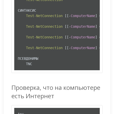
СИНТАКСИС

Test-NetConnection
 [[-
ComputerName
] <
string
Test-NetConnection
 [[-
ComputerName
] <
string
Test-NetConnection
 [[-
ComputerName
] <
string
Test-NetConnection
 [[-
ComputerName
] <
string
ПСЕВДОНИМЫ

    TNC
Проверка, что на компьютере
есть Интернет