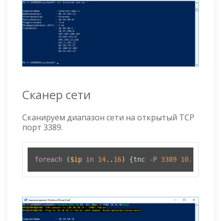
Сканер сети
Сканируем диапазон сети на открытый TCP
порт 3389.
foreach
 (
$ip
in
14
..
16
) {tnc 
-P
3389
10.10
.
30
.
$