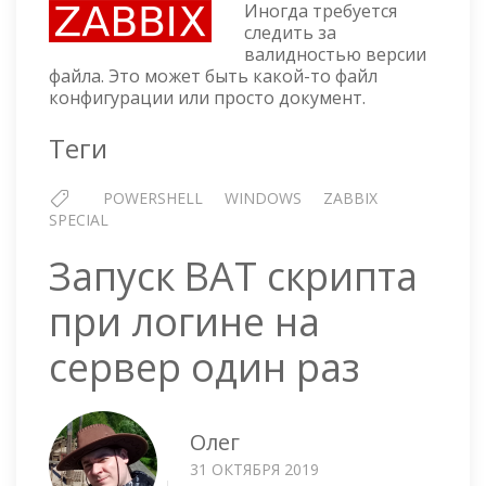
МОНИТ
Иногда требуется
ИЗМЕН
следить за
валидностью версии
ХЭША
файла. Это может быть какой-то файл
ФАЙЛА
конфигурации или просто документ.
Теги
POWERSHELL
WINDOWS
ZABBIX
SPECIAL
Запуск BAT скрипта
при логине на
сервер один раз
Олег
31 ОКТЯБРЯ 2019