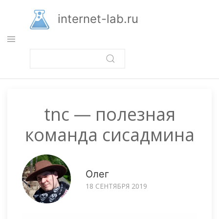
Перейти
к
internet-lab.ru
основному
содержанию
tnc — полезная
команда сисадмина
Олег
18 СЕНТЯБРЯ 2019