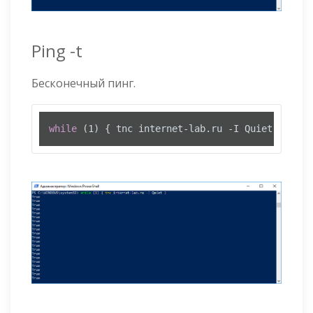
Ping -t
Бесконечный пинг.
while
 (1) { tnc internet-lab.ru -I Quiet }