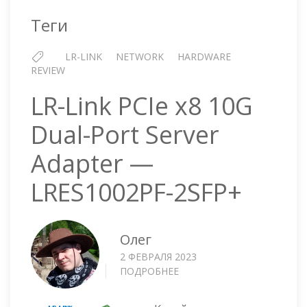
—
Теги
LREC9812BF-
2SFP+
LR-LINK
NETWORK
HARDWARE
REVIEW
LR-Link PCIe x8 10G
Dual-Port Server
Adapter —
LRES1002PF-2SFP+
Олег
2 ФЕВРАЛЯ 2023
ПОДРОБНЕЕ
О
LR-
LINK