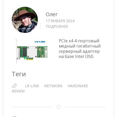
Олег
17 ЯНВАРЯ 2024
ПОДРОБНЕЕ
О
LR-
LINK
PCIe x4 4-портовый
PCIE
медный гигабитный
X4
серверный адаптер
1G
на базе Intel I350.
QUAD-
PORT
SERVER
Теги
ADAPTER
—
LR-LINK
NETWORK
HARDWARE
LREC9714HT
REVIEW