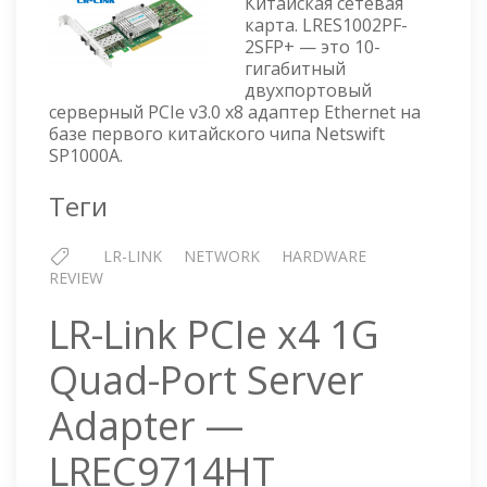
Китайская сетевая
PCIE
карта. LRES1002PF-
X8
2SFP+ — это 10-
10G
гигабитный
DUAL-
двухпортовый
PORT
серверный PCIe v3.0 x8 адаптер Ethernet на
SERVER
базе первого китайского чипа Netswift
ADAPTER
SP1000A.
—
LRES1002PF-
Теги
2SFP+
LR-LINK
NETWORK
HARDWARE
REVIEW
LR-Link PCIe x4 1G
Quad-Port Server
Adapter —
LREC9714HT