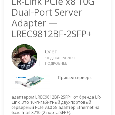
LR-Link PCIe x8 10G
Dual-Port Server
Adapter —
LREC9812BF-2SFP+
Олег
10 ДЕКАБРЯ 2022
ПОДРОБНЕЕ
О
LR-
LINK
Пришёл сервер с
PCIE
X8
10G
DUAL-
адаптером LREC9812BF-2SFP+ от бренда LR-
PORT
Link. Это 10-гигабитный двухпортовый
SERVER
серверный PCIe v3.0 x8 адаптер Ethernet на
ADAPTER
базе Intel X710 (2 порта SFP+).