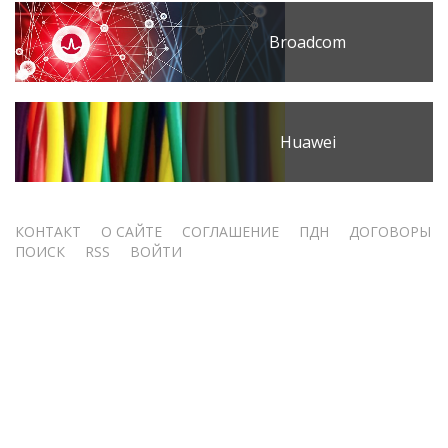
Broadcom
Huawei
Меню
КОНТАКТ
О САЙТЕ
СОГЛАШЕНИЕ
ПДН
ДОГОВОРЫ
ПОИСК
RSS
ВОЙТИ
учётной
записи
пользователя