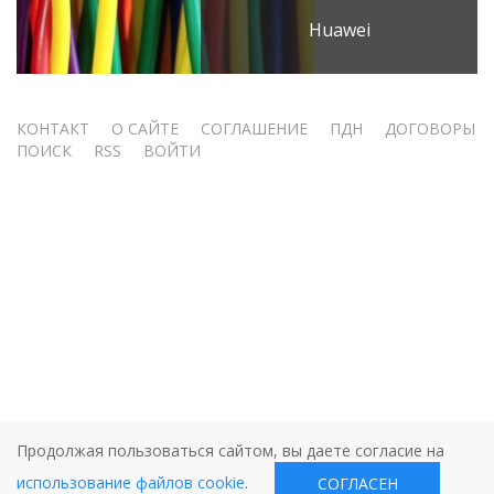
Huawei
Меню
КОНТАКТ
О САЙТЕ
СОГЛАШЕНИЕ
ПДН
ДОГОВОРЫ
ПОИСК
RSS
ВОЙТИ
учётной
записи
пользователя
Продолжая пользоваться сайтом, вы даете согласие на
использование файлов cookie
.
СОГЛАСЕН