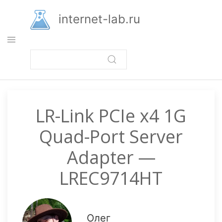
Перейти
к
internet-lab.ru
основному
содержанию
LR-Link PCIe x4 1G
Quad-Port Server
Adapter —
LREC9714HT
Олег