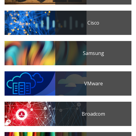
Cisco
Samsung
VMware
Broadcom