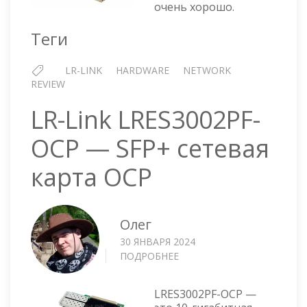
очень хорошо.
SFP+
Теги
LR-LINK
HARDWARE
NETWORK
REVIEW
LR-Link LRES3002PF-
OCP — SFP+ сетевая
карта OCP
Олег
30 ЯНВАРЯ 2024
ПОДРОБНЕЕ
О
LR-
LINK
LRES3002PF-OCP —
LRES3002PF-