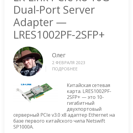
Dual-Port Server
Adapter —
LRES1002PF-2SFP+
Олег
2 ФЕВРАЛЯ 2023
ПОДРОБНЕЕ
О
LR-
LINK
Китайская сетевая
PCIE
карта. LRES1002PF-
X8
2SFP+ — это 10-
10G
гигабитный
DUAL-
двухпортовый
PORT
серверный PCIe v3.0 x8 адаптер Ethernet на
SERVER
базе первого китайского чипа Netswift
ADAPTER
SP1000A.
—