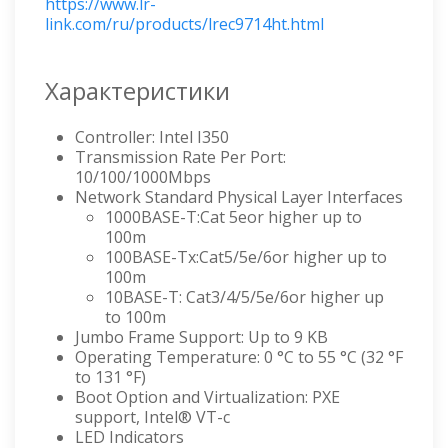
https://www.lr-
link.com/ru/products/lrec9714ht.html
Характеристики
Controller: Intel I350
Transmission Rate Per Port:
10/100/1000Mbps
Network Standard Physical Layer Interfaces
1000BASE-T:Cat 5eor higher up to
100m
100BASE-Tx:Cat5/5e/6or higher up to
100m
10BASE-T: Cat3/4/5/5e/6or higher up
to 100m
Jumbo Frame Support: Up to 9 KB
Operating Temperature: 0 °C to 55 °C (32 °F
to 131 °F)
Boot Option and Virtualization: PXE
support, Intel® VT-c
LED Indicators