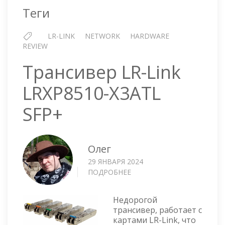
LRES1002PF-
Теги
2SFP+
LR-LINK
NETWORK
HARDWARE
REVIEW
Трансивер LR-Link
LRXP8510-X3ATL
SFP+
Олег
29 ЯНВАРЯ 2024
ПОДРОБНЕЕ
О
ТРАНСИВЕР
LR-
Недорогой
LINK
трансивер, работает с
LRXP8510-
картами LR-Link, что
X3ATL