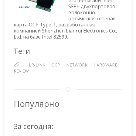
это 10-гигабитная
OCP
SFP+ двухпортовая
—
волоконно-
SFP+
оптическая сетевая
СЕТЕВАЯ
карта OCP Type-1, разработанная
КАРТА
компанией Shenzhen Lianrui Electronics Co.,
OCP
Ltd. на базе Intel 82599.
Теги
LR-LINK
OCP
NETWORK
HARDWARE
REVIEW
Популярно
За сегодня: