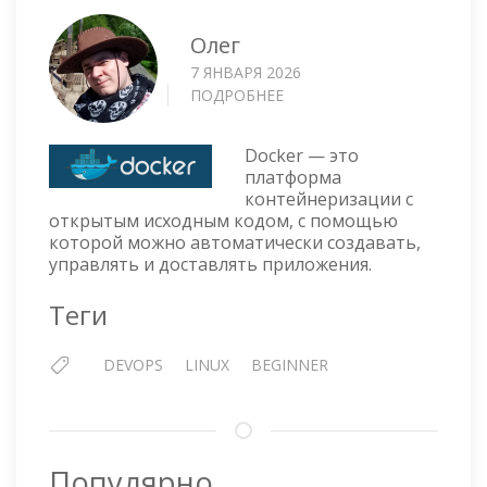
Олег
7 ЯНВАРЯ 2026
ПОДРОБНЕЕ
О
УСТАНОВКА
DOCKER
Docker — это
В
платформа
UBUNTU
контейнеризации с
22.04
открытым исходным кодом, с помощью
которой можно автоматически создавать,
управлять и доставлять приложения.
Теги
DEVOPS
LINUX
BEGINNER
Популярно