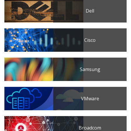
Dell
Cisco
Samsung
VMware
Broadcom