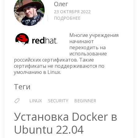
Олег
23 ОКТЯБРЯ 2022
ПОДРОБНЕЕ
О
RED
HAT
Многие учреждения
ENTERPRISE
начинают
LINUX
переходить на
—
использование
ПОДДЕРЖКА
российских сертификатов. Такие
РАБОТЫ
сертификаты не поддерживаются по
САЙТОВ
умолчанию в Linux.
С
РОССИЙСКИМИ
Теги
СЕРТИФИКАТАМИ
LINUX
SECURITY
BEGINNER
Установка Docker в
Ubuntu 22.04