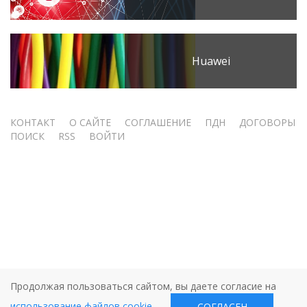
Huawei
Меню
КОНТАКТ
О САЙТЕ
СОГЛАШЕНИЕ
ПДН
ДОГОВОРЫ
ПОИСК
RSS
ВОЙТИ
учётной
записи
пользователя
Продолжая пользоваться сайтом, вы даете согласие на
использование файлов cookie
.
СОГЛАСЕН