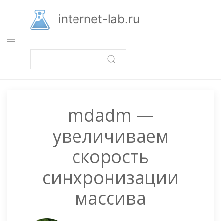
Перейти
к
internet-lab.ru
основному
содержанию
mdadm —
увеличиваем
скорость
синхронизации
массива