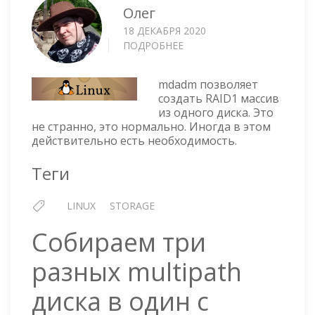
Олег
18 ДЕКАБРЯ 2020
ПОДРОБНЕЕ
О
MDADM
—
mdadm позволяет
RAID1
создать RAID1 массив
ИЗ
из одного диска. Это
ОДНОГО
не странно, это нормально. Иногда в этом
ДИСКА
действительно есть необходимость.
Теги
LINUX
STORAGE
Собираем три
разных multipath
диска в один с