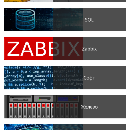
SQL
Zabbix
Софт
Железо