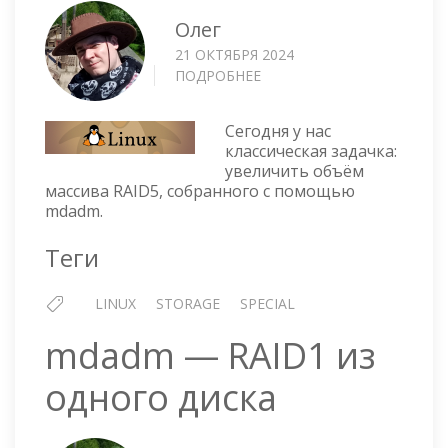
Олег
21 ОКТЯБРЯ 2024
ПОДРОБНЕЕ
О
MDADM
—
Сегодня у нас
РАСШИРЯЕМ
классическая задачка:
ПРОГРАММНЫЙ
увеличить объём
RAID5
массива RAID5, собранного с помощью
МАССИВ
mdadm.
Теги
LINUX
STORAGE
SPECIAL
mdadm — RAID1 из
одного диска