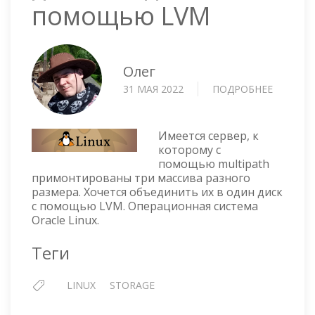
помощью LVM
Олег
31 МАЯ 2022
ПОДРОБНЕЕ
О
СОБИРА
ТРИ
РАЗНЫХ
Имеется сервер, к
MULTIP
которому с
помощью multipath
ДИСКА
примонтированы три массива разного
В
размера. Хочется объединить их в один диск
ОДИН
с помощью LVM. Операционная система
С
Oracle Linux.
ПОМО
LVM
Теги
LINUX
STORAGE