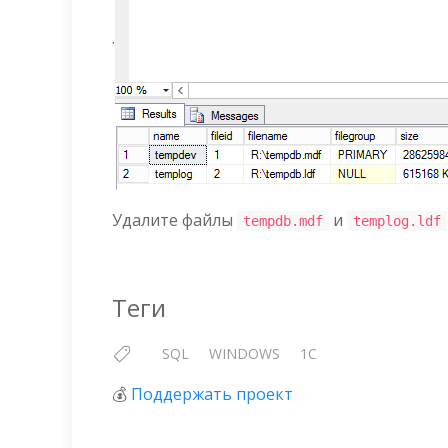
.
Удалите файлы
и
tempdb.mdf
templog.ldf
Теги
SQL
WINDOWS
1C
💰
Поддержать проект