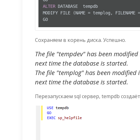
ALTER
 DATABASE  tempdb

MODIFY FILE (NAME 
=
 templog, FILENAME 
GO
Сохраняем в корень диска. Успешно.
The file "tempdev" has been modified 
next time the database is started.
The file "templog" has been modified 
next time the database is started.
Перезапускаем sql сервер, tempdb создаёт