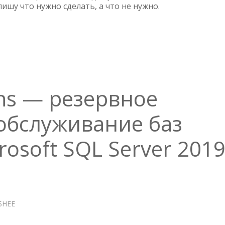
РАБОТЫ
апишу что нужно сделать, а что не нужно.
С
1С
—
МИФЫ
И
РЕАЛЬНОСТЬ
ans — резервное
обслуживание баз
rosoft SQL Server 201
БНЕЕ
О
MAINTENANCE
PLANS