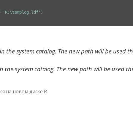
=
'R:\templog.ldf'
)

in the system catalog. The new path will be used t
in the system catalog. The new path will be used th
ся на новом диске R.