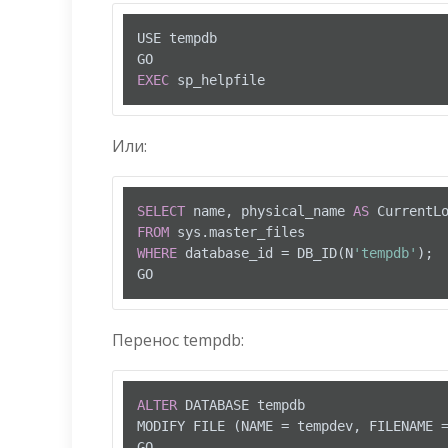
USE tempdb

EXEC
 sp_helpfile
Или:
SELECT
 name, physical_name 
AS
FROM
WHERE
 database_id 
=
 DB_ID(N
'tempdb'
);  
GO  
Перенос tempdb:
ALTER
 DATABASE tempdb

MODIFY FILE (NAME 
=
 tempdev, FILENAME 