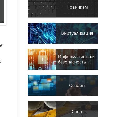
Новичкам
Виртуализация
he
Информационная
e
безопасность
Обзоры
Спец