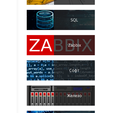
SQL
Zabbix
Софт
Железо