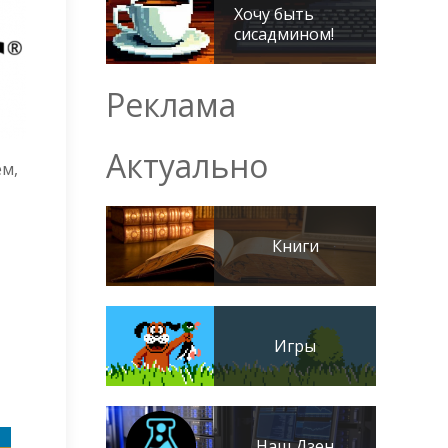
Хочу быть
сисадмином!
Реклама
Актуально
ём,
Книги
Игры
Наш Дзен