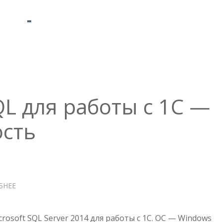
L для работы с 1С —
сть
БНЕЕ
О
НАСТРОЙКА
MSSQL
ДЛЯ
osoft SQL Server 2014 для работы с 1С. ОС — Windows