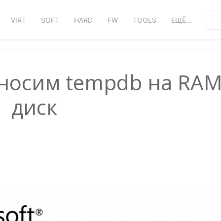
VIRT
SOFT
HARD
FW
TOOLS
ЕЩЁ…
носим tempdb на RA
диск