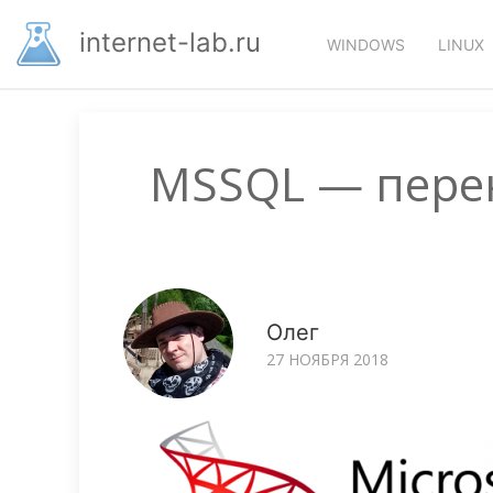
Перейти
Основная
к
internet-lab.ru
WINDOWS
LINUX
основному
навигация
содержанию
MSSQL — пере
Олег
27 НОЯБРЯ 2018