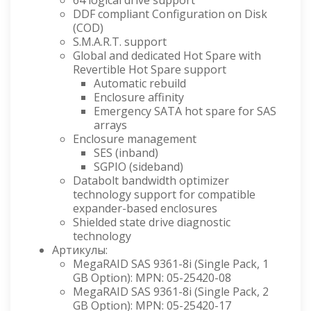
64 logical drive support
DDF compliant Configuration on Disk
(COD)
S.M.A.R.T. support
Global and dedicated Hot Spare with
Revertible Hot Spare support
Automatic rebuild
Enclosure affinity
Emergency SATA hot spare for SAS
arrays
Enclosure management
SES (inband)
SGPIO (sideband)
Databolt bandwidth optimizer
technology support for compatible
expander-based enclosures
Shielded state drive diagnostic
technology
Артикулы:
MegaRAID SAS 9361-8i (Single Pack, 1
GB Option): MPN: 05-25420-08
MegaRAID SAS 9361-8i (Single Pack, 2
GB Option): MPN: 05-25420-17