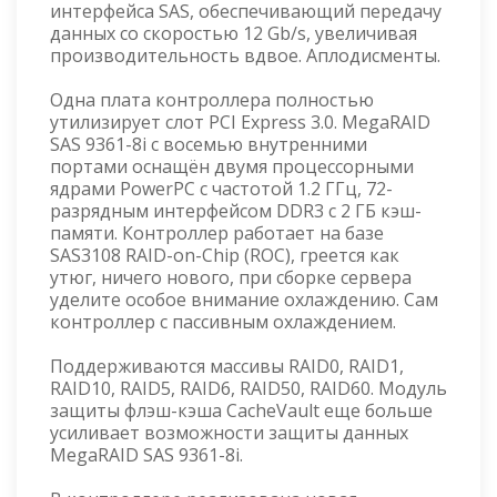
интерфейса SAS, обеспечивающий передачу
данных со скоростью 12 Gb/s, увеличивая
производительность вдвое. Аплодисменты.
Одна плата контроллера полностью
утилизирует слот PCI Express 3.0. MegaRAID
SAS 9361-8i с восемью внутренними
портами оснащён двумя процессорными
ядрами PowerPC с частотой 1.2 ГГц, 72-
разрядным интерфейсом DDR3 с 2 ГБ кэш-
памяти. Контроллер работает на базе
SAS3108 RAID-on-Chip (ROC), греется как
утюг, ничего нового, при сборке сервера
уделите особое внимание охлаждению. Сам
контроллер с пассивным охлаждением.
Поддерживаются массивы RAID0, RAID1,
RAID10, RAID5, RAID6, RAID50, RAID60. Модуль
защиты флэш-кэша CacheVault еще больше
усиливает возможности защиты данных
MegaRAID SAS 9361-8i.