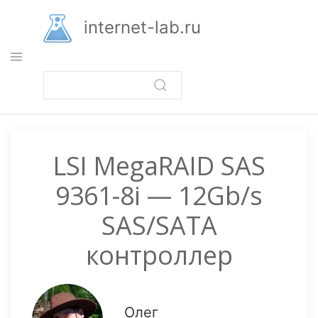
Перейти
к
internet-lab.ru
основному
содержанию
LSI MegaRAID SAS
9361-8i — 12Gb/s
SAS/SATA
контроллер
Олег