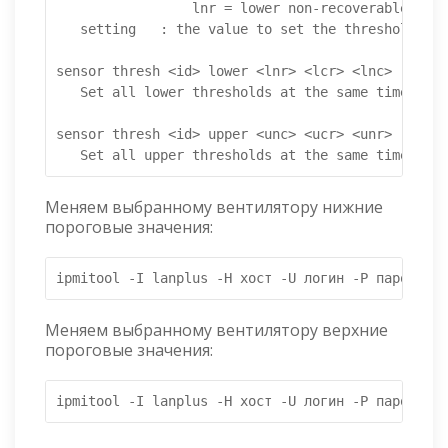
                 lnr = lower non-recoverable

   setting   : the value to set the threshold to

sensor thresh <id> lower <lnr> <lcr> <lnc>

   Set all lower thresholds at the same time

sensor thresh <id> upper <unc> <ucr> <unr>

   Set all upper thresholds at the same time
Меняем выбранному вентилятору нижние
пороговые значения:
ipmitool -I lanplus -H хост -U логин -P пароль se
Меняем выбранному вентилятору верхние
пороговые значения:
ipmitool -I lanplus -H хост -U логин -P пароль se