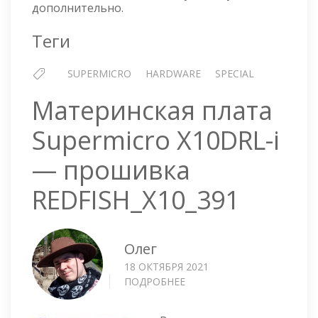
AOC-
дополнительно.
S3108L-
H8IR-
Теги
16DD
SUPERMICRO
HARDWARE
SPECIAL
Материнская плата
Supermicro X10DRL-i
— прошивка
REDFISH_X10_391
Олег
18 ОКТЯБРЯ 2021
ПОДРОБНЕЕ
О
МАТЕРИНСКАЯ
ПЛАТА