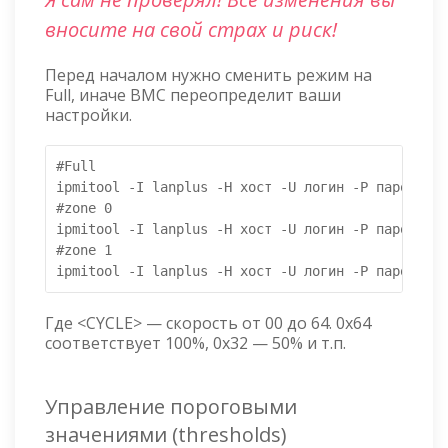
вносите на свой страх и риск!
Перед началом нужно сменить режим на
Full, иначе BMC переопределит ваши
настройки.
#Full

ipmitool -I lanplus -H хост -U логин -P пароль ra
#zone 0

ipmitool -I lanplus -H хост -U логин -P пароль ra
#zone 1

ipmitool -I lanplus -H хост -U логин -P пароль ra
Где <CYCLE> — скорость от 00 до 64. 0x64
соответствует 100%, 0x32 — 50% и т.п.
Управление пороговыми
значениями (thresholds)