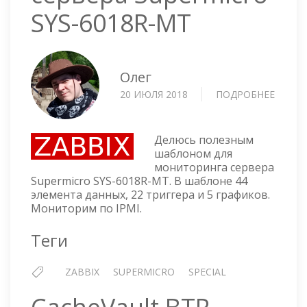
SYS-6018R-MT
Олег
20 ИЮЛЯ 2018
ПОДРОБНЕЕ
О
ZABBI
ШАБЛ
ДЛЯ
Делюсь полезным
МОНИ
шаблоном для
мониторинга сервера
СЕРВЕ
Supermicro SYS-6018R-MT. В шаблоне 44
SUPER
элемента данных, 22 триггера и 5 графиков.
SYS-
Мониторим по IPMI.
6018R-
MT
Теги
ZABBIX
SUPERMICRO
SPECIAL
CacheVault BTR-