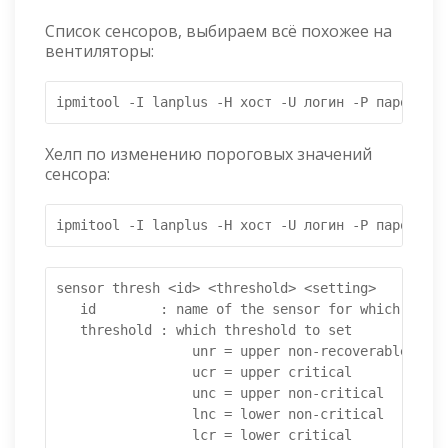
Список сенсоров, выбираем всё похожее на
вентиляторы:
ipmitool -I lanplus -H хост -U логин -P пароль se
Хелп по изменению пороговых значений
сенсора:
ipmitool -I lanplus -H хост -U логин -P пароль se
sensor thresh <id> <threshold> <setting>

   id        : name of the sensor for which thres
   threshold : which threshold to set

                 unr = upper non-recoverable

                 ucr = upper critical

                 unc = upper non-critical

                 lnc = lower non-critical

                 lcr = lower critical
