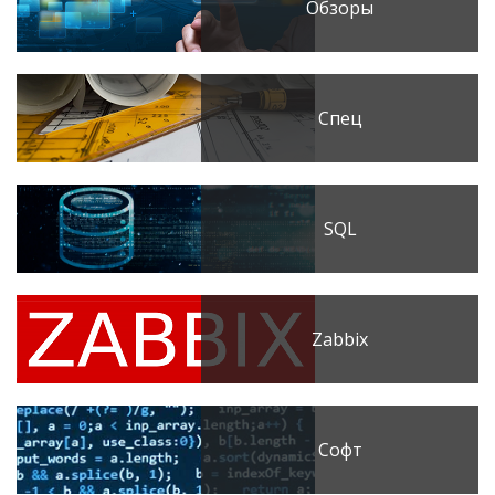
Обзоры
Спец
SQL
Zabbix
Софт