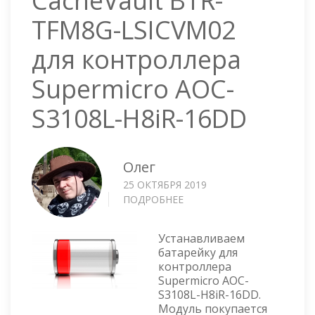
TFM8G-LSICVM02
для контроллера
Supermicro AOC-
S3108L-H8iR-16DD
Олег
25 ОКТЯБРЯ 2019
ПОДРОБНЕЕ
О
CACHEVAULT
BTR-
Устанавливаем
TFM8G-
батарейку для
LSICVM02
контроллера
ДЛЯ
Supermicro AOC-
КОНТРОЛЛЕРА
S3108L-H8iR-16DD.
SUPERMICRO
Модуль покупается