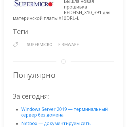
Вышла новая
SUPERMICRO
прошивка
X10DRL-
REDFISH_X10_391 для
I
материнской платы X10DRL-i.
—
ПРОШИВКА
Теги
REDFISH_X10_391
SUPERMICRO
FIRMWARE
Популярно
За сегодня:
Windows Server 2019 — терминальный
сервер без домена
Netbox — документируем сеть