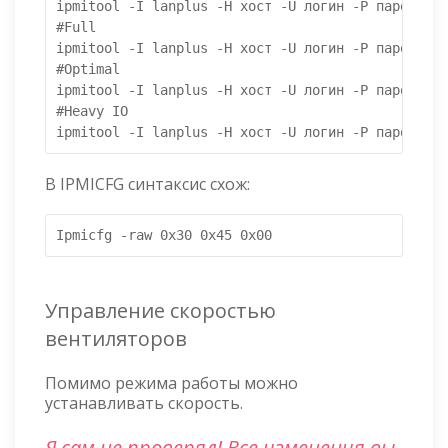
ipmitool -I lanplus -H хост -U логин -P пароль ra
#Full

ipmitool -I lanplus -H хост -U логин -P пароль ra
#Optimal

ipmitool -I lanplus -H хост -U логин -P пароль ra
#Heavy IO

ipmitool -I lanplus -H хост -U логин -P пароль ra
В IPMICFG синтаксис схож:
Ipmicfg -raw 0x30 0x45 0x00
Управление скоростью
вентиляторов
Помимо режима работы можно
устанавливать скорость.
Я сам не проверял! Все изменения вы