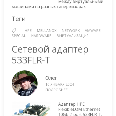
между виртуальными
И
машинами на разных гипервизорах.
MELLANOX
НА
Теги
СЕРВЕРАХ
HP
HPE
MELLANOX
NETWORK
VMWARE
PROLIANT
SPECIAL
HARDWARE
ВИРТУАЛИЗАЦИЯ
DL360
GEN9
Сетевой адаптер
533FLR-T
Олег
10 ЯНВАРЯ 2024
ПОДРОБНЕЕ
О
СЕТЕВОЙ
АДАПТЕР
Адаптер HPE
533FLR-
FlexibleLOM Ethernet
T
10Gb 2-port 533FLR-T.