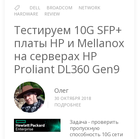
DELL
BROADCOM
NETWORK
HARDWARE
REVIEW
Тестируем 10G SFP+
платы HP и Mellanox
на серверах HP
Proliant DL360 Gen9
Олег
30 ОКТЯБРЯ 2018
ПОДРОБНЕЕ
О
ТЕСТИРУЕМ
10G
Задача - проверить
SFP+
пропускную
ПЛАТЫ
способность 10G сети
HP