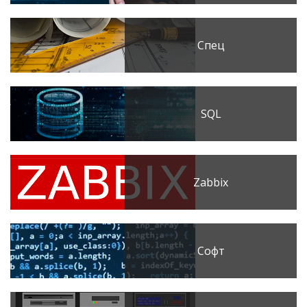
Спец
SQL
Zabbix
Софт