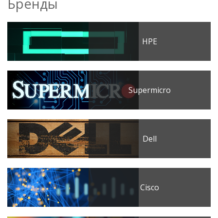
Бренды
HPE
Supermicro
Dell
Cisco