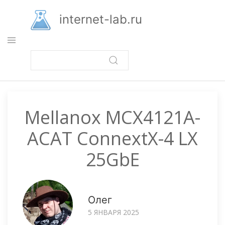
Перейти
к
internet-lab.ru
основному
содержанию
Mellanox MCX4121A-
ACAT ConnextX-4 LX
25GbE
Олег
5 ЯНВАРЯ 2025