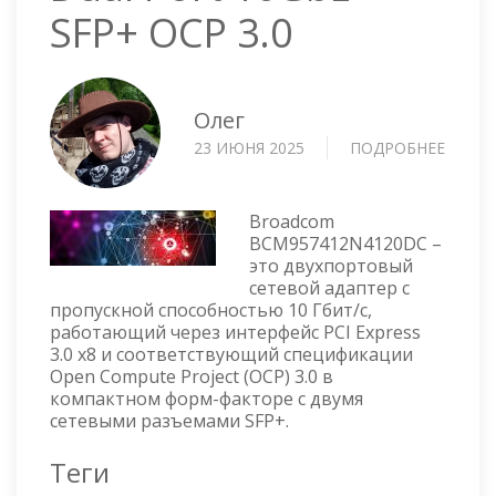
SFP+ OCP 3.0
Олег
23 ИЮНЯ 2025
ПОДРОБНЕЕ
О
BROA
BCM95
DUAL
Broadcom
PORT
BCM957412N4120DC –
это двухпортовый
10GBE
сетевой адаптер с
SFP+
пропускной способностью 10 Гбит/с,
OCP
работающий через интерфейс PCI Express
3.0
3.0 x8 и соответствующий спецификации
Open Compute Project (OCP) 3.0 в
компактном форм-факторе с двумя
сетевыми разъемами SFP+.
Теги