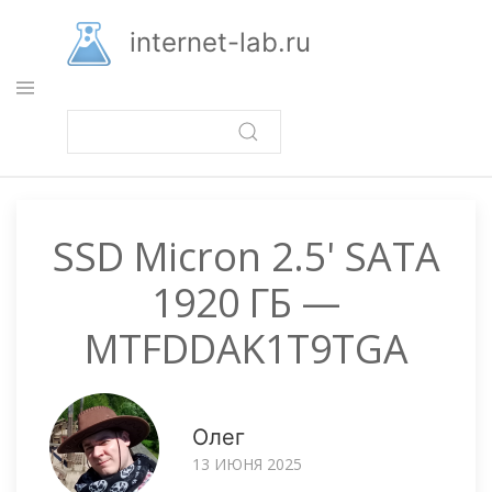
Перейти
к
internet-lab.ru
основному
содержанию
SSD Micron 2.5' SATA
1920 ГБ —
MTFDDAK1T9TGA
Олег
13 ИЮНЯ 2025