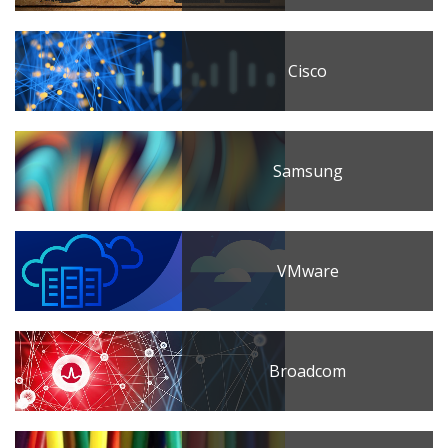
Cisco
Samsung
VMware
Broadcom