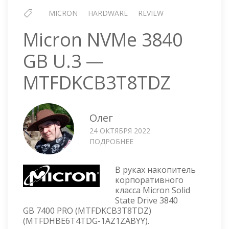
MICRON
HARDWARE
REVIEW
Micron NVMe 3840
GB U.3 —
MTFDKCB3T8TDZ
Олег
24 ОКТЯБРЯ 2022
ПОДРОБНЕЕ
О
MICRON
NVME
В руках накопитель
3840
корпоративного
GB
класса Micron Solid
U.3
State Drive 3840
—
GB 7400 PRO (MTFDKCB3T8TDZ)
MTFDKCB3T8TDZ
(MTFDHBE6T4TDG-1AZ1ZABYY).