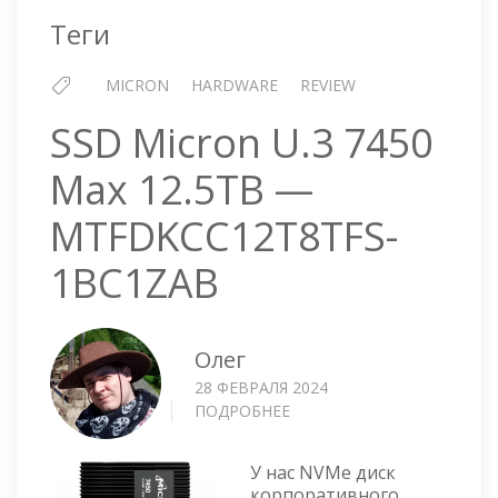
Теги
MICRON
HARDWARE
REVIEW
SSD Micron U.3 7450
Max 12.5TB —
MTFDKCC12T8TFS-
1BC1ZAB
Олег
28 ФЕВРАЛЯ 2024
ПОДРОБНЕЕ
О
SSD
MICRON
У нас NVMe диск
U.3
корпоративного