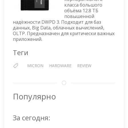
7450
класса большого
MAX
объёма 12.8 ТБ
12.5TB
повышенной
—
надёжности DWPD 3. Подходит для баз
MTFDKCC12T8TFS-
данных, Big Data, облачных вычислений,
1BC1ZAB
OLTP. Предназначен для критически важных
приложений.
Теги
MICRON
HARDWARE
REVIEW
Популярно
За сегодня: