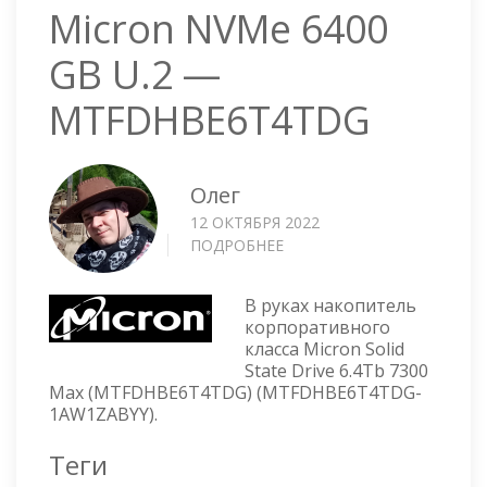
Micron NVMe 6400
GB U.2 —
MTFDHBE6T4TDG
Олег
12 ОКТЯБРЯ 2022
ПОДРОБНЕЕ
О
MICRON
NVME
В руках накопитель
6400
корпоративного
GB
класса Micron Solid
U.2
State Drive 6.4Tb 7300
—
Max (MTFDHBE6T4TDG) (MTFDHBE6T4TDG-
MTFDHBE6T4TDG
1AW1ZABYY).
Теги