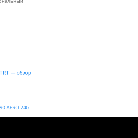
сональный
-TRT — обзор
090 AERO 24G