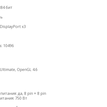
84 бит
ть
isplayPort x3
: 10496
Ultimate, OpenGL 4.6
тания: да, 8 pin + 8 pin
тания: 750 Вт