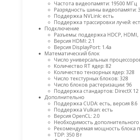
Частота видеопамяти: 19500 МГц
Разрядность шины видеопамяти: 3
Поддержка NVLink: есть
Поддержка трассировки лучей: ес
Подключение
Разъемы: поддержка HDCP, HDMI, D
Версия HDMI: 2.1
Версия DisplayPort: 1.4a
Математический блок
Число универсальных процессоров
Количество RT ядер: 82
Количество тензорных ядер: 328
Число текстурных блоков: 328
Число блоков растеризации: 96
Поддержка стандартов: DirectX 12 
Дополнительно
Поддержка CUDA: есть, версия 8.6
Поддержка Vulkan: есть
Версия OpenCL: 2.0
Необходимость дополнительного пи
Рекомендуемая мощность блока пи
TDP: 350 Вт