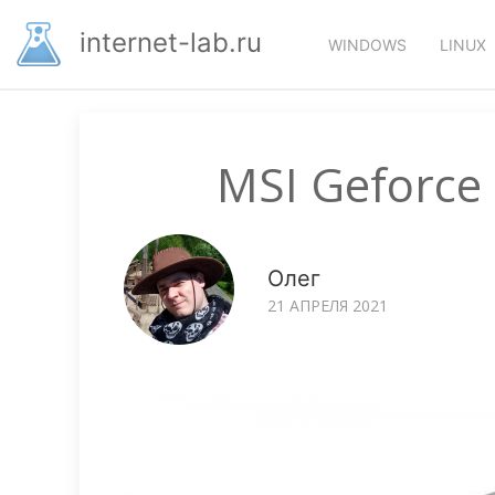
Перейти
Основная
к
internet-lab.ru
WINDOWS
LINUX
основному
навигация
содержанию
MSI Geforce
Олег
21 АПРЕЛЯ 2021