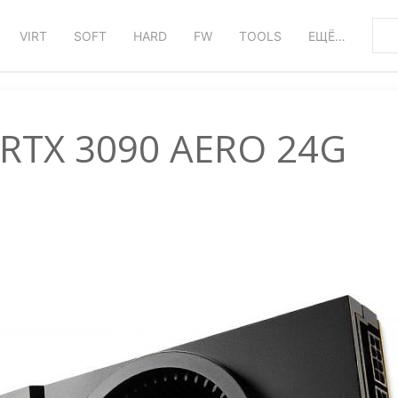
VIRT
SOFT
HARD
FW
TOOLS
ЕЩЁ…
 RTX 3090 AERO 24G