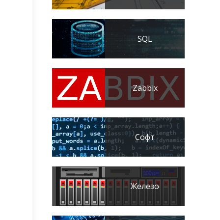
SQL
Zabbix
Софт
Железо