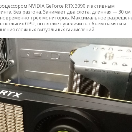
роцессором NVIDIA GeForce RTX 3090 и активным
нга. Без разгона. Занимает два слота, длинная — 30 см.
одновременно трёх мониторов. Максимальное разрешени
нескольких GPU, позволяет увеличить объём памяти и
нения сложных визуальных вычислений.