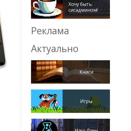
Хочу быть
сисадмином!
Реклама
Актуально
Книги
Игры
Наш Дзен