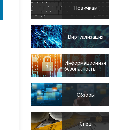
Новичкам
Виртуализация
Информационная
безопасность
Обзоры
Спец